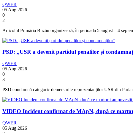
QWER
05 Aug 2026
0
2
Articolul Primăria Buzău organizează, în perioada 5 august – 4 septem
PSD: „USR a devenit partidul penalilor și condamnați
QWER
05 Aug 2026
0
3
PSD condamnă categoric demersurile reprezentanților USR din Parlame
VIDEO Incident confirmat de MApN, după ce martorii
QWER
05 Aug 2026