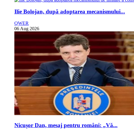
Ilie Bolojan, după adoptarea mecanismului...
QWER
06 Aug 2026
Nicușor Dan, mesaj pentru români: „Vă...