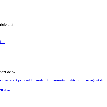
brie 202...
...
nt de a-l ...
 a...