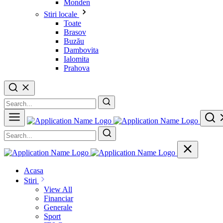
Monden
Stiri locale
Toate
Brasov
Buzău
Dambovita
Ialomita
Prahova
Acasa
Stiri
View All
Financiar
Generale
Sport