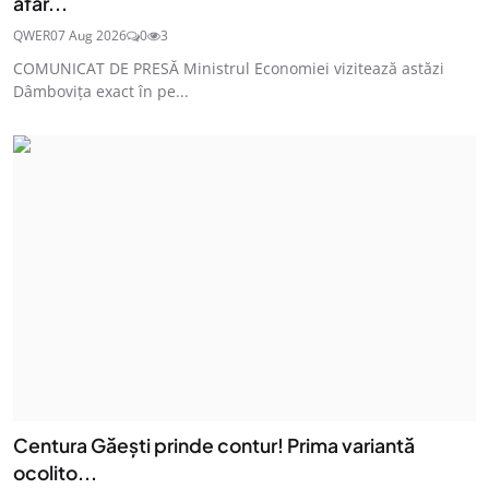
afar...
QWER
07 Aug 2026
0
3
COMUNICAT DE PRESĂ Ministrul Economiei vizitează astăzi
Dâmbovița exact în pe...
Centura Găești prinde contur! Prima variantă
ocolito...