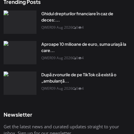
Trending Posts
Ghidul drepturilor financiare în caz de
deces:...
QWER
09 Aug 2026
0
4
Aproape 10 milioane de euro, suma uriașă la
care...
QWER
09 Aug 2026
0
4
După zvonurile de pe TikTok că există o
„ambulanță...
QWER
09 Aug 2026
0
4
Newsletter
Get the latest news and curated updates straight to your
inbox. Sign up for our newsletter.