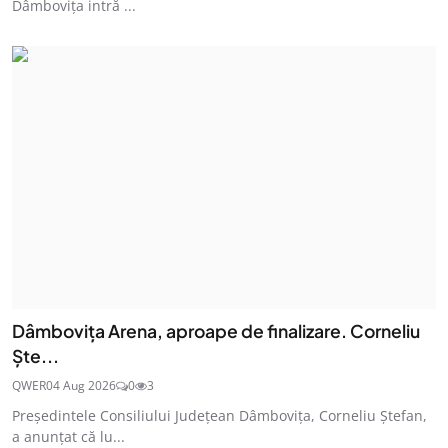
Dâmbovița intră ...
Dâmbovița Arena, aproape de finalizare. Corneliu
Ște...
QWER
04 Aug 2026
0
3
Președintele Consiliului Județean Dâmbovița, Corneliu Ștefan,
a anunțat că lu...