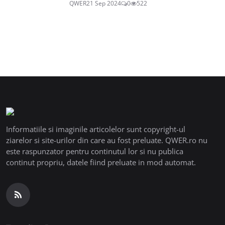
QWER
21 Sep 2024
0
522
Informatiile si imaginile articolelor sunt copyright-ul
ziarelor si site-urilor din care au fost preluate. QWER.ro nu
este raspunzator pentru continutul lor si nu publica
continut propriu, datele fiind preluate in mod automat.