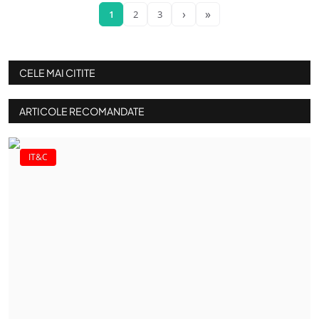
›
»
1
2
3
CELE MAI CITITE
ARTICOLE RECOMANDATE
IT&C