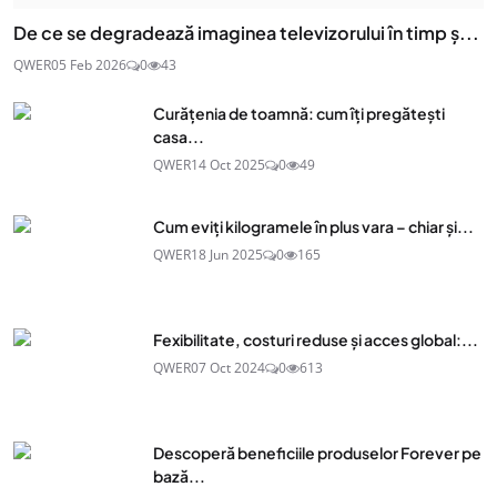
De ce se degradează imaginea televizorului în timp ș...
QWER
05 Feb 2026
0
43
Curățenia de toamnă: cum îți pregătești
casa...
QWER
14 Oct 2025
0
49
Cum eviți kilogramele în plus vara – chiar și...
QWER
18 Jun 2025
0
165
Fexibilitate, costuri reduse și acces global:...
QWER
07 Oct 2024
0
613
Descoperă beneficiile produselor Forever pe
bază...