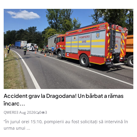
Accident grav la Dragodana! Un bărbat a rămas
încarc...
QWER
03 Aug 2026
0
3
“În jurul orei 15:10, pompierii au fost solicitați să intervină în
urma unui ...