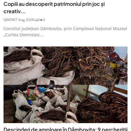
Copiii au descoperit patrimoniul prin joc și
creativ...
QWER
07 Aug 2026
0
3
Consiliul Județean Dâmbovița, prin Complexul Național Muzeal
„Curtea Domneasc...
Descinderi de amploare în Dâmbovița: 9 percheziții