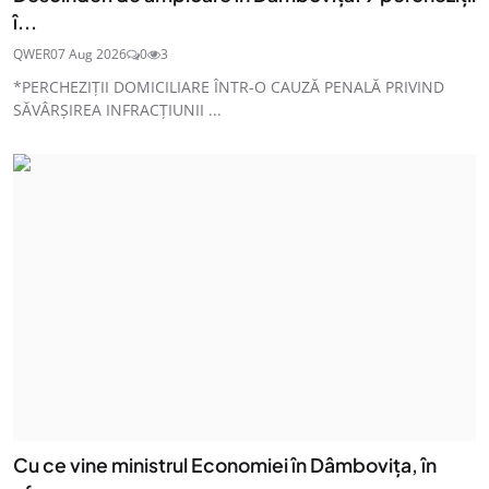
î...
QWER
07 Aug 2026
0
3
*PERCHEZIȚII DOMICILIARE ÎNTR-O CAUZĂ PENALĂ PRIVIND
SĂVÂRȘIREA INFRACȚIUNII ...
Cu ce vine ministrul Economiei în Dâmbovița, în