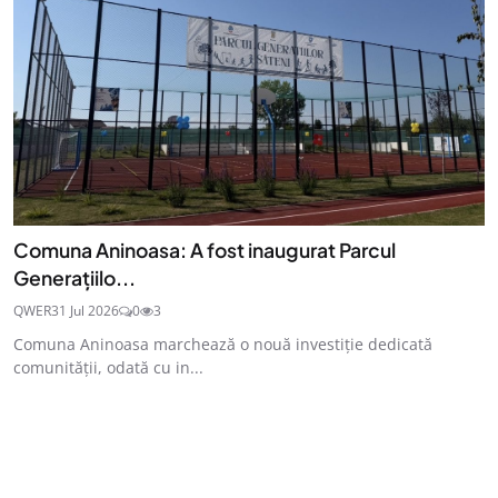
Comuna Aninoasa: A fost inaugurat Parcul
Generațiilo...
QWER
31 Jul 2026
0
3
Comuna Aninoasa marchează o nouă investiție dedicată
comunității, odată cu in...