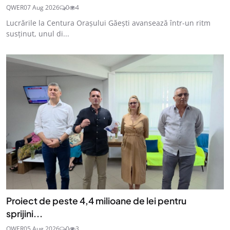
QWER
07 Aug 2026
0
4
Lucrările la Centura Orașului Găești avansează într-un ritm
susținut, unul di...
Proiect de peste 4,4 milioane de lei pentru
sprijini...
QWER
05 Aug 2026
0
3