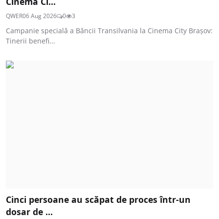
Cinema Ci...
QWER
06 Aug 2026
0
3
Campanie specială a Băncii Transilvania la Cinema City Brașov:
Tinerii benefi...
Cinci persoane au scăpat de proces într-un
dosar de ...