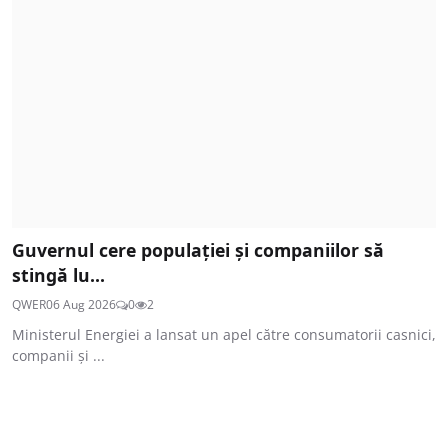
Guvernul cere populației și companiilor să
stingă lu...
QWER
06 Aug 2026
0
2
Ministerul Energiei a lansat un apel către consumatorii casnici,
companii și ...