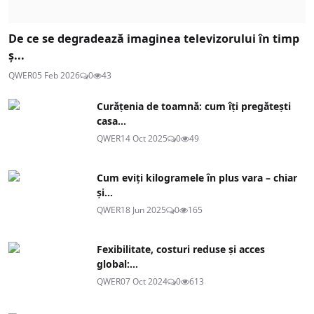
De ce se degradează imaginea televizorului în timp
ș...
QWER
05 Feb 2026
0
43
Curățenia de toamnă: cum îți pregătești
casa...
QWER
14 Oct 2025
0
49
Cum eviți kilogramele în plus vara – chiar
și...
QWER
18 Jun 2025
0
165
Fexibilitate, costuri reduse și acces
global:...
QWER
07 Oct 2024
0
613