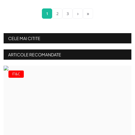
›
»
1
2
3
CELE MAI CITITE
ARTICOLE RECOMANDATE
IT&C