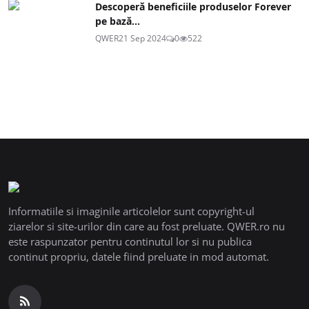
Descoperă beneficiile produselor Forever
pe bază...
QWER
21 Sep 2024
0
522
Informatiile si imaginile articolelor sunt copyright-ul
ziarelor si site-urilor din care au fost preluate. QWER.ro nu
este raspunzator pentru continutul lor si nu publica
continut propriu, datele fiind preluate in mod automat.