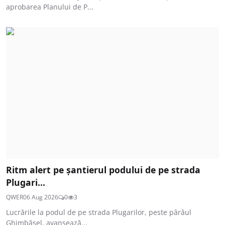
aprobarea Planului de P...
Ritm alert pe șantierul podului de pe strada
Plugari...
QWER
06 Aug 2026
0
3
Lucrările la podul de pe strada Plugarilor, peste pârâul
Ghimbășel, avansează...