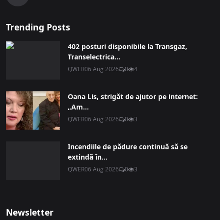
Trending Posts
402 posturi disponibile la Transgaz,
Transelectrica...
QWER
06 Aug 2026
0
4
Oana Lis, strigăt de ajutor pe internet:
„Am...
QWER
06 Aug 2026
0
3
Incendiile de pădure continuă să se
extindă în...
QWER
06 Aug 2026
0
3
Newsletter