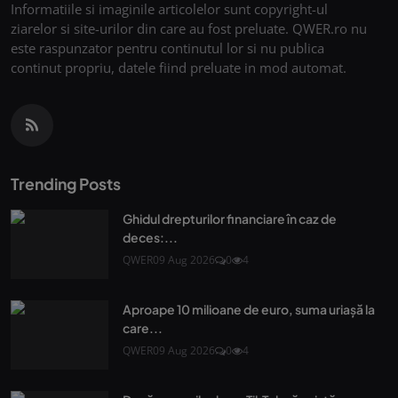
Informatiile si imaginile articolelor sunt copyright-ul
ziarelor si site-urilor din care au fost preluate. QWER.ro nu
este raspunzator pentru continutul lor si nu publica
continut propriu, datele fiind preluate in mod automat.
Trending Posts
Ghidul drepturilor financiare în caz de
deces:...
QWER
09 Aug 2026
0
4
Aproape 10 milioane de euro, suma uriașă la
care...
QWER
09 Aug 2026
0
4