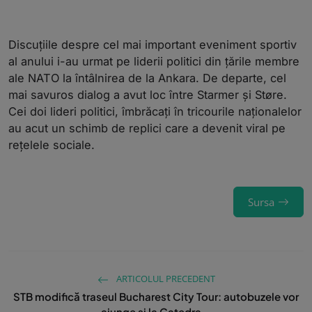
Discuțiile despre cel mai important eveniment sportiv
al anului i-au urmat pe liderii politici din țările membre
ale NATO la întâlnirea de la Ankara. De departe, cel
mai savuros dialog a avut loc între Starmer și Støre.
Cei doi lideri politici, îmbrăcați în tricourile naționalelor
au acut un schimb de replici care a devenit viral pe
rețelele sociale.
Sursa
ARTICOLUL PRECEDENT
STB modifică traseul Bucharest City Tour: autobuzele vor
ajunge și la Catedra...