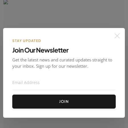
STAY UPDATED
Join Our Newsletter
Get the latest news and curated updates straight to
your inbox. Sign up for our newsletter.
Mii de fani s-au strâns la o catedrală pentru nunta ...
QWER
09 Aug 2026
0
3
JOIN