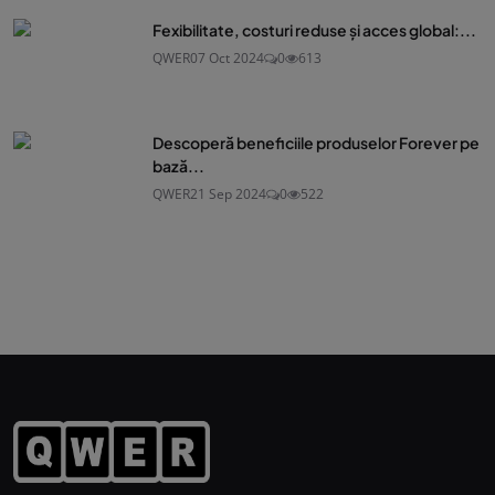
Fexibilitate, costuri reduse și acces global:...
QWER
07 Oct 2024
0
613
Descoperă beneficiile produselor Forever pe
bază...
QWER
21 Sep 2024
0
522