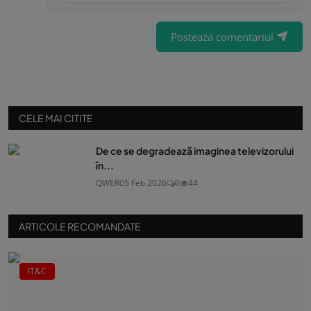
Posteaza comentariul
CELE MAI CITITE
De ce se degradează imaginea televizorului
în...
QWER
05 Feb 2026
0
44
ARTICOLE RECOMANDATE
IT&C