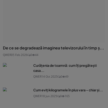
De ce se degradează imaginea televizorului în timp ș...
QWER
05 Feb 2026
0
44
Curățenia de toamnă: cum îți pregătești
casa...
QWER
14 Oct 2025
0
49
Cum eviți kilogramele în plus vara – chiar și...
QWER
18 Jun 2025
0
165