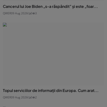
Cancerul lui Joe Biden „s-a răspândit” şi este „foar...
QWER
09 Aug 2026
0
3
Topul serviciilor de informații din Europa. Cum arat...
QWER
09 Aug 2026
0
2