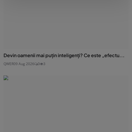
Devin oamenii mai puțin inteligenți? Ce este „efectu...
QWER
09 Aug 2026
0
3