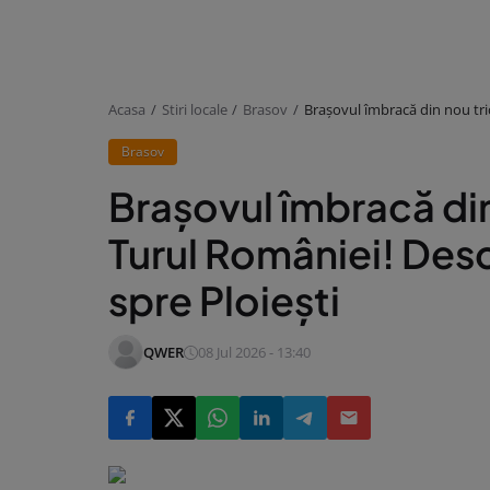
Acasa
Stiri locale
Brasov
Brașovul îmbracă din nou tri
Brasov
Brașovul îmbracă din
Turul României! Des
spre Ploiești
QWER
08 Jul 2026 - 13:40