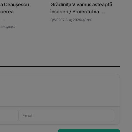
 la Ceaușescu
Grădinița Vivamus așteaptă
ucerea
înscrieri / Proiectul va ...
..
QWER
07 Aug 2026
0
0
026
0
2