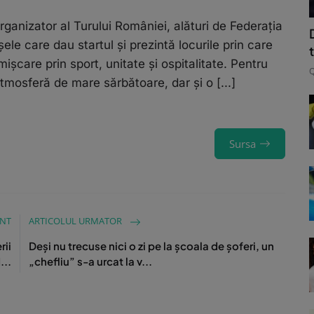
ganizator al Turului României, alături de Federația
le care dau startul și prezintă locurile prin care
ișcare prin sport, unitate și ospitalitate. Pentru
mosferă de mare sărbătoare, dar și o [...]
Sursa
ENT
ARTICOLUL URMATOR
rii
Deși nu trecuse nici o zi pe la școala de șoferi, un
...
„chefliu” s-a urcat la v...