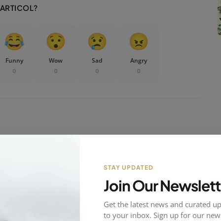
 ARTICOL?
Funny
Wow
Sad
Angry
0
0
0
0
STAY UPDATED
Join Our Newslett
Get the latest news and curated up
to your inbox. Sign up for our news