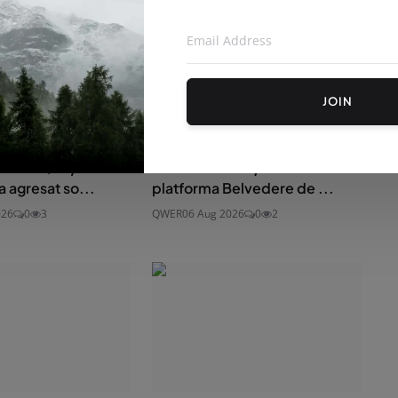
JOIN
ictoria, reținut
O firmă din Brașov va reface
a agresat so...
platforma Belvedere de ...
026
0
3
QWER
06 Aug 2026
0
2