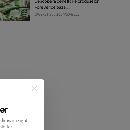
Descoperă beneficiile produselor
Forever pe bază...
QWER
21 Sep 2024
0
522
er
dates straight
letter.