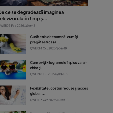
De ce se degradează imaginea
televizorului în timp ș...
QWER
05 Feb 2026
0
43
Curățenia de toamnă: cum îți
pregătești casa...
QWER
14 Oct 2025
0
49
Cum eviți kilogramele în plus vara –
chiar și...
QWER
18 Jun 2025
0
165
Fexibilitate, costuri reduse și acces
global:...
QWER
07 Oct 2024
0
613