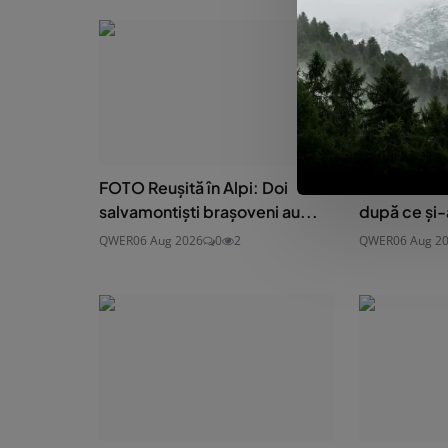
FOTO Reușită în Alpi: Doi
Bărbat din V
salvamontiști brașoveni au...
după ce și-
QWER
06 Aug 2026
0
2
QWER
06 Aug 2