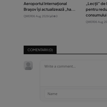
Aeroportul Internațional
„Lecții” de
Brașov își actualizează „ha...
pentru red
consumului.
QWER
06 Aug 2026
0
3
QWER
06 Aug 2
COMENTARII (
0
)