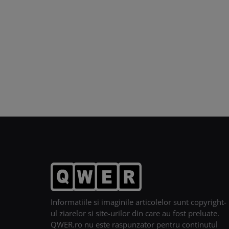
Informatiile si imaginile articolelor sunt copyright-
ul ziarelor si site-urilor din care au fost preluate.
QWER.ro nu este raspunzator pentru continutul