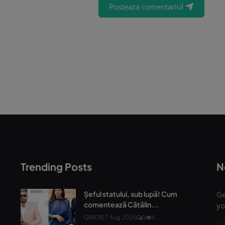
Posteaza comentariul
Trending Posts
N
Șeful statului, sub lupă! Cum
Ge
comentează Cătălin...
yo
QWER
07 Aug 2026
0
4