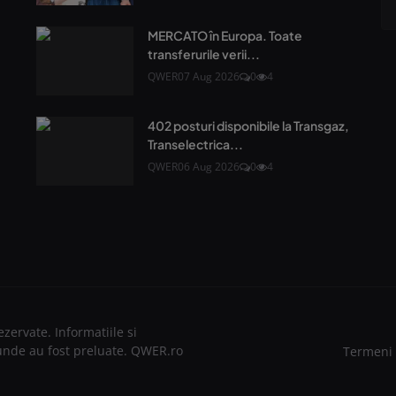
MERCATO în Europa. Toate
transferurile verii...
QWER
07 Aug 2026
0
4
402 posturi disponibile la Transgaz,
Transelectrica...
QWER
06 Aug 2026
0
4
zervate. Informatiile si
de unde au fost preluate. QWER.ro
Termeni 