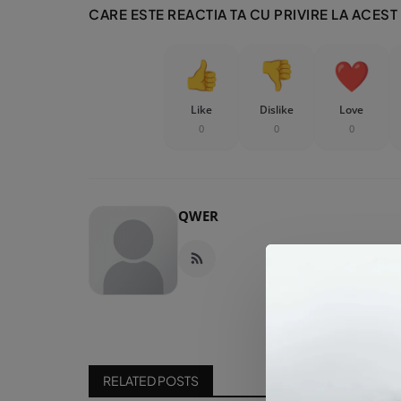
CARE ESTE REACTIA TA CU PRIVIRE LA ACEST
Like
Dislike
Love
0
0
0
QWER
RELATED POSTS