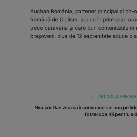
Auchan România, partener principal și co-or
Română de Ciclism, aduce în prim-plan orașe
trece caravana și care pun comunitățile în m
brașoveni, ziua de 12 septembrie aduce o at
ARTICOLUL PRECED
Nicușor Dan vrea să îi convoace din nou pe lide
fostei coaliții pentru a d