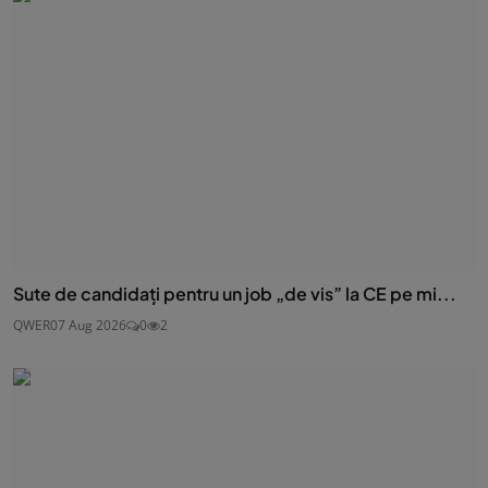
Sute de candidați pentru un job „de vis” la CE pe mi...
QWER
07 Aug 2026
0
2