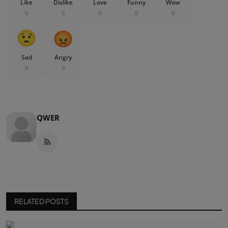
Like
Dislike
Love
Funny
Wow
0
0
0
0
0
Sad
Angry
0
0
QWER
RELATED POSTS