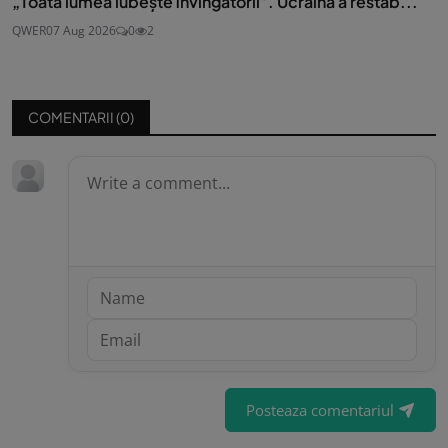
„Toată lumea iubește învingătorii”. Ucraina a restab...
QWER
07 Aug 2026
0
2
COMENTARII (
0
)
Posteaza comentariul