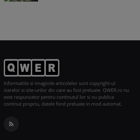
Informatiile si imaginile articolelor sunt copyright-ul
ziarelor si site-urilor din care au fost preluate. QWER.ro nu
este raspunzator pentru continutul lor si nu publica
continut propriu, datele fiind preluate in mod automat.