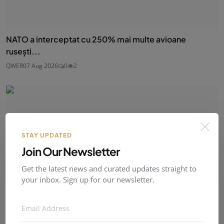
NATO a interceptat cu 250% mai multe avioane
rusești...
QWER
07 Aug 2026
0
2
STAY UPDATED
Join Our Newsletter
Get the latest news and curated updates straight to
your inbox. Sign up for our newsletter.