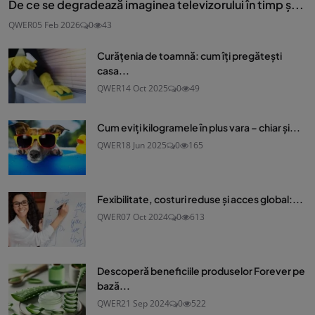
De ce se degradează imaginea televizorului în timp ș...
QWER
05 Feb 2026
0
43
Curățenia de toamnă: cum îți pregătești
casa...
QWER
14 Oct 2025
0
49
Cum eviți kilogramele în plus vara – chiar și...
QWER
18 Jun 2025
0
165
Fexibilitate, costuri reduse și acces global:...
QWER
07 Oct 2024
0
613
Descoperă beneficiile produselor Forever pe
bază...
QWER
21 Sep 2024
0
522