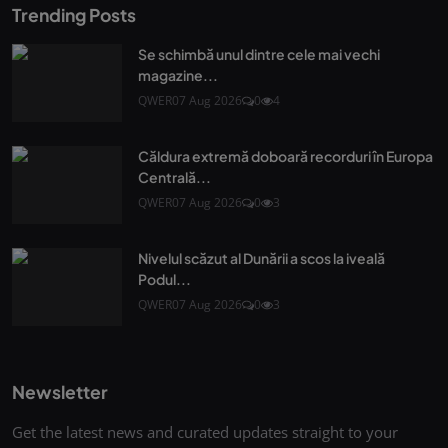
Trending Posts
Se schimbă unul dintre cele mai vechi
magazine...
QWER
07 Aug 2026
0
4
Căldura extremă doboară recorduri în Europa
Centrală...
QWER
07 Aug 2026
0
3
Nivelul scăzut al Dunării a scos la iveală
Podul...
QWER
07 Aug 2026
0
3
Newsletter
Get the latest news and curated updates straight to your