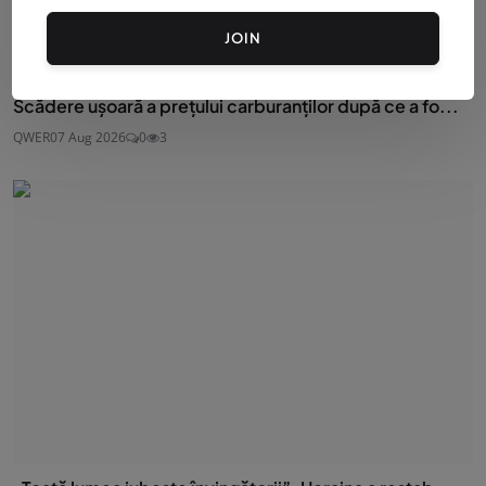
La câte grade trebuie setat frigiderul. Temperatura ...
JOIN
QWER
07 Aug 2026
0
3
Scădere ușoară a prețului carburanților după ce a fo...
QWER
07 Aug 2026
0
3