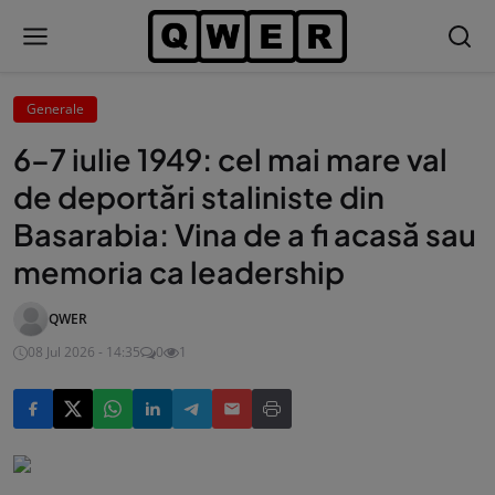
Generale
6–7 iulie 1949: cel mai mare val
de deportări staliniste din
Basarabia: Vina de a fi acasă sau
memoria ca leadership
QWER
08 Jul 2026 - 14:35
0
1