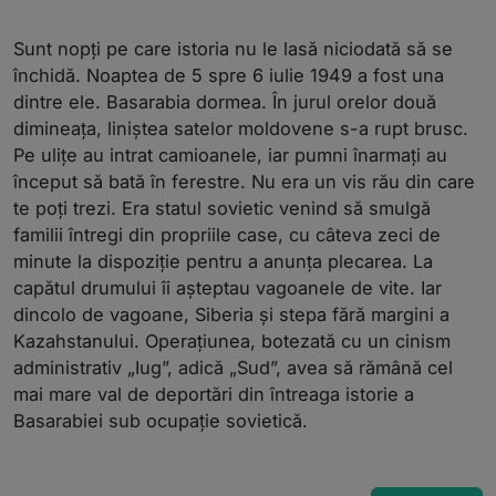
Sunt nopți pe care istoria nu le lasă niciodată să se
închidă. Noaptea de 5 spre 6 iulie 1949 a fost una
dintre ele. Basarabia dormea. În jurul orelor două
dimineața, liniștea satelor moldovene s-a rupt brusc.
Pe ulițe au intrat camioanele, iar pumni înarmați au
început să bată în ferestre. Nu era un vis rău din care
te poți trezi. Era statul sovietic venind să smulgă
familii întregi din propriile case, cu câteva zeci de
minute la dispoziție pentru a anunța plecarea. La
capătul drumului îi așteptau vagoanele de vite. Iar
dincolo de vagoane, Siberia și stepa fără margini a
Kazahstanului. Operațiunea, botezată cu un cinism
administrativ „Iug”, adică „Sud”, avea să rămână cel
mai mare val de deportări din întreaga istorie a
Basarabiei sub ocupație sovietică.