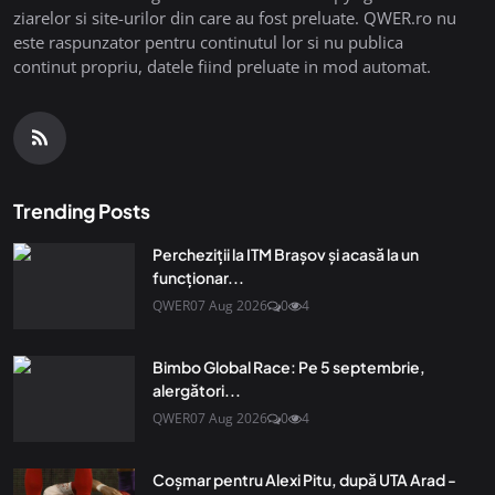
ziarelor si site-urilor din care au fost preluate. QWER.ro nu
este raspunzator pentru continutul lor si nu publica
continut propriu, datele fiind preluate in mod automat.
Trending Posts
Percheziții la ITM Brașov și acasă la un
funcționar...
QWER
07 Aug 2026
0
4
Bimbo Global Race: Pe 5 septembrie,
alergători...
QWER
07 Aug 2026
0
4
Coșmar pentru Alexi Pitu, după UTA Arad -