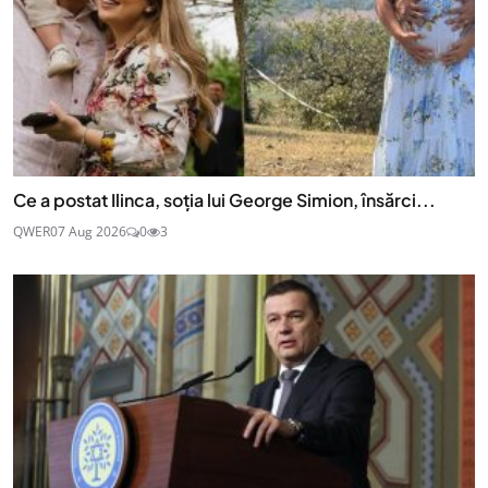
Ce a postat Ilinca, soția lui George Simion, însărci...
QWER
07 Aug 2026
0
3