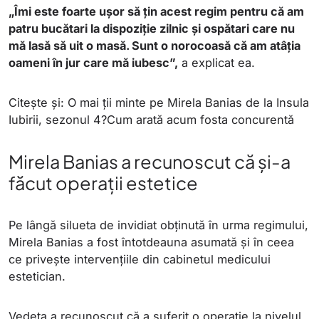
„Îmi este foarte ușor să țin acest regim pentru că am
patru bucătari la dispoziție zilnic și ospătari care nu
mă lasă să uit o masă. Sunt o norocoasă că am atâția
oameni în jur care mă iubesc”,
a explicat ea.
Citește și: O mai ții minte pe Mirela Banias de la Insula
Iubirii, sezonul 4?Cum arată acum fosta concurentă
Mirela Banias a recunoscut că și-a
făcut operații estetice
Pe lângă silueta de invidiat obținută în urma regimului,
Mirela Banias a fost întotdeauna asumată și în ceea
ce privește intervențiile din cabinetul medicului
estetician.
Vedeta a recunoscut că a suferit o operație la nivelul