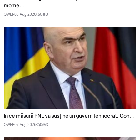
mome...
QWER
08 Aug 2026
0
3
În ce măsură PNL va susține un guvern tehnocrat. Con...
QWER
07 Aug 2026
0
3