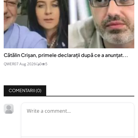
Cătălin Crișan, primele declarații după ce a anunțat...
QWER
07 Aug 2026
0
5
COMENTARII (
0
)