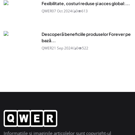
Fexibilitate, costuri reduse și acces global:...
QWER
07 Oct 2024
0
613
Descoperă beneficiile produselor Forever pe
bază...
QWER
21 Sep 2024
0
522
Informatiile si imaginile articolelor sunt copyright-ul