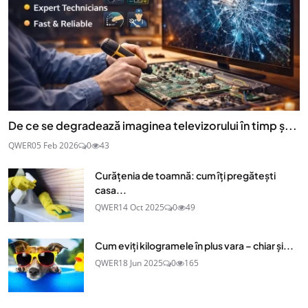
De ce se degradează imaginea televizorului în timp ș...
QWER
05 Feb 2026
0
43
Curățenia de toamnă: cum îți pregătești
casa...
QWER
14 Oct 2025
0
49
Cum eviți kilogramele în plus vara – chiar și...
QWER
18 Jun 2025
0
165