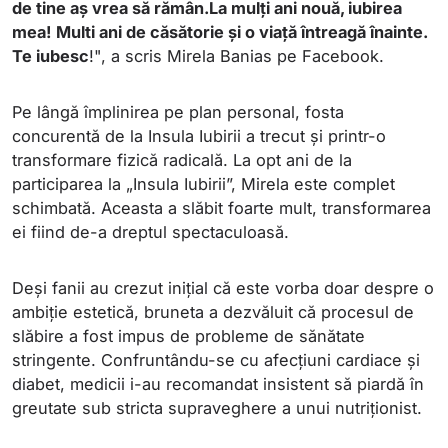
de tine aș vrea să rămân.
La mulți ani nouă, iubirea
mea! Multi ani de căsătorie și o viață întreagă înainte.
Te iubesc
!", a scris Mirela Banias pe Facebook.
Pe lângă împlinirea pe plan personal, fosta
concurentă de la Insula Iubirii a trecut și printr-o
transformare fizică radicală. La opt ani de la
participarea la „Insula Iubirii”, Mirela este complet
schimbată. Aceasta a slăbit foarte mult, transformarea
ei fiind de-a dreptul spectaculoasă.
Deși fanii au crezut inițial că este vorba doar despre o
ambiție estetică, bruneta a dezvăluit că procesul de
slăbire a fost impus de probleme de sănătate
stringente. Confruntându-se cu afecțiuni cardiace și
diabet, medicii i-au recomandat insistent să piardă în
greutate sub stricta supraveghere a unui nutriționist.