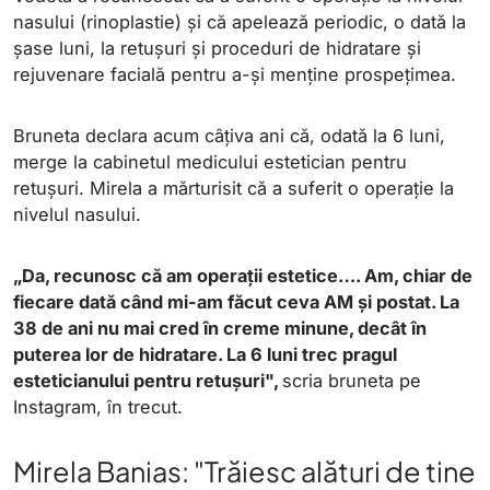
nasului (rinoplastie) și că apelează periodic, o dată la
șase luni, la retușuri și proceduri de hidratare și
rejuvenare facială pentru a-și menține prospețimea.
Bruneta declara acum câțiva ani că, odată la 6 luni,
merge la cabinetul medicului estetician pentru
retușuri. Mirela a mărturisit că a suferit o operație la
nivelul nasului.
„Da, recunosc că am operații estetice…. Am, chiar de
fiecare dată când mi-am făcut ceva AM și postat. La
38 de ani nu mai cred în creme minune, decât în
puterea lor de hidratare. La 6 luni trec pragul
esteticianului pentru retușuri",
scria bruneta pe
Instagram, în trecut.
Mirela Banias: "Trăiesc alături de tine