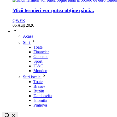
Micii fermieri vor putea obține până...
QWER
06 Aug 2026
Acasa
Stiri
Toate
Financiar
Generale
Sport
IT&C
Monden
Stiri locale
Toate
Brasov
Buzău
Dambovita
Ialomita
Prahova