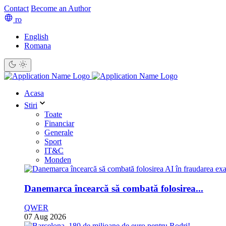
Contact
Become an Author
ro
English
Romana
Acasa
Stiri
Toate
Financiar
Generale
Sport
IT&C
Monden
Danemarca încearcă să combată folosirea...
QWER
07 Aug 2026