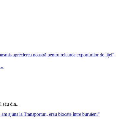
..
 său din...