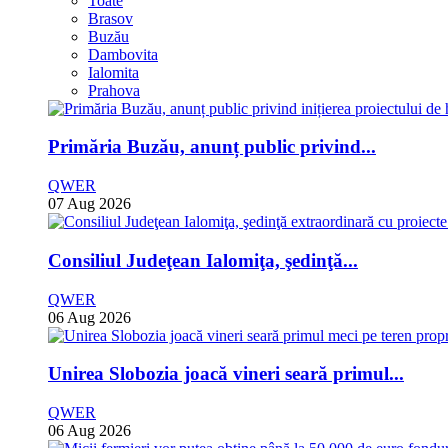
Toate
Brasov
Buzău
Dambovita
Ialomita
Prahova
Primăria Buzău, anunț public privind...
QWER
07 Aug 2026
Consiliul Judeţean Ialomiţa, şedinţă...
QWER
06 Aug 2026
Unirea Slobozia joacă vineri seară primul...
QWER
06 Aug 2026