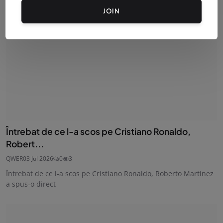
JOIN
Întrebat de ce l-a scos pe Cristiano Ronaldo,
Robert...
QWER
03 Jul 2026
0
3
Întrebat de ce l-a scos pe Cristiano Ronaldo, Roberto Martinez
a spus-o direct