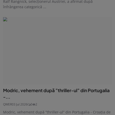
Ralf Rangnick, selecţionerul Austriei, a afirmat după
înfrângerea categorică ...
Modric, vehement după ”thriller-ul” din Portugalia
-...
QWER
03 Jul 2026
0
2
Modric, vehement după ”thriller-ul” din Portugalia - Croația de