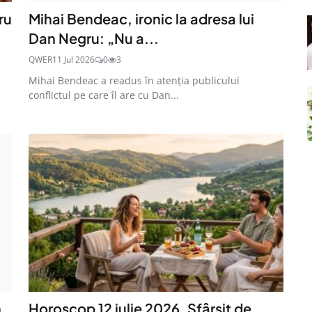
ru
Mihai Bendeac, ironic la adresa lui
Dan Negru: „Nu a...
QWER
11 Jul 2026
0
3
Mihai Bendeac a readus în atenția publicului
conflictul pe care îl are cu Dan...
n
Horoscop 12 iulie 2026. Sfârșit de