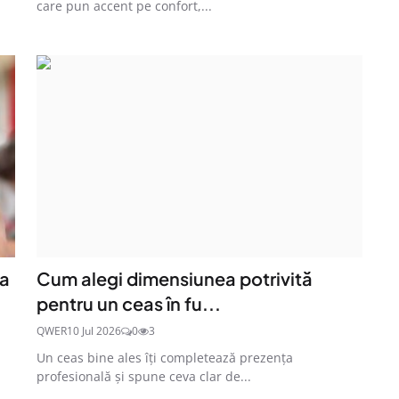
care pun accent pe confort,...
ea
Cum alegi dimensiunea potrivită
pentru un ceas în fu...
QWER
10 Jul 2026
0
3
Un ceas bine ales îți completează prezența
profesională și spune ceva clar de...