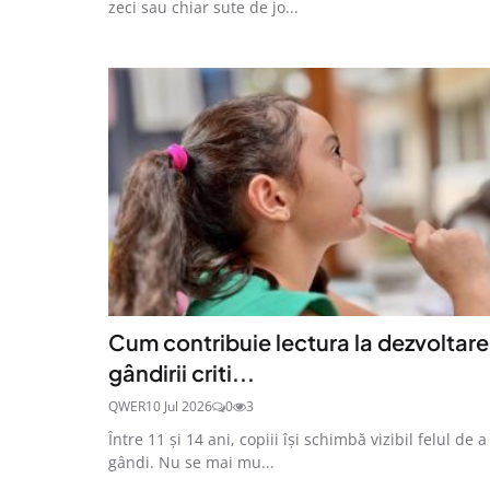
zeci sau chiar sute de jo...
Cum contribuie lectura la dezvoltar
gândirii criti...
QWER
10 Jul 2026
0
3
Între 11 și 14 ani, copiii își schimbă vizibil felul de a
gândi. Nu se mai mu...