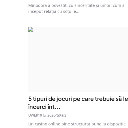
Minodora a povestit, cu sinceritate și umor, cum a
început relația cu soțul e...
5 tipuri de jocuri pe care trebuie să le
încerci înt...
QWER
10 Jul 2026
0
3
Un casino online bine structurat pune la dispoziție