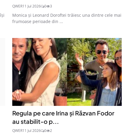
QWER
11 Jul 2026
0
3
își
Monica și Leonard Doroftei trăiesc una dintre cele mai
frumoase perioade din ...
Regula pe care Irina și Răzvan Fodor
au stabilit-o p...
QWER
11 Jul 2026
0
2