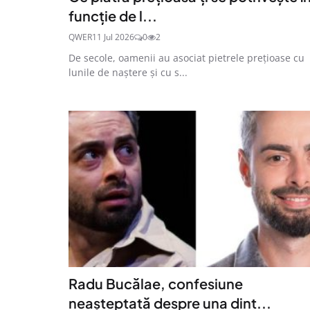
funcție de l...
QWER
11 Jul 2026
0
2
De secole, oamenii au asociat pietrele prețioase cu
lunile de naștere și cu s...
Radu Bucălae, confesiune
neașteptată despre una dint...