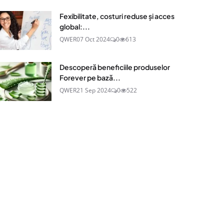
Fexibilitate, costuri reduse și acces
global:...
QWER
07 Oct 2024
0
613
Descoperă beneficiile produselor
Forever pe bază...
QWER
21 Sep 2024
0
522