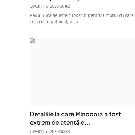
QWER
11 Jul 2026
0
2
Radu Bucălae este cunoscut pentru umorul cu care 
cucerește publicul, însă...
Detaliile la care Minodora a fost
extrem de atentă c...
QWER
11 Jul 2026
0
3