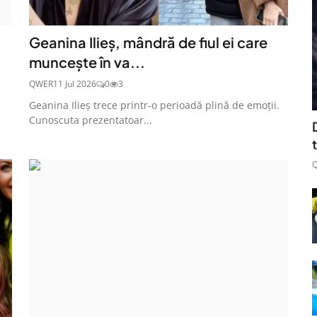
Geanina Ilieș, mândră de fiul ei care
muncește în va...
QWER
11 Jul 2026
0
3
Geanina Ilieș trece printr-o perioadă plină de emoții.
Cunoscuta prezentatoar...