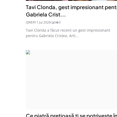
Tavi Clonda, gest impresionant pent
Gabriela Crist...
QWER
11 Jul 2026
0
3
Tavi Clonda a făcut recent un gest impresionant
pentru Gabriela Cristea. Arti...
Ce piatră prețioasă ți se potrivește î