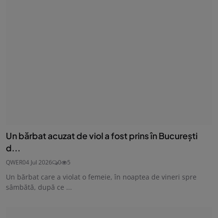
Un bărbat acuzat de viol a fost prins în București
d...
QWER
04 Jul 2026
0
5
Un bărbat care a violat o femeie, în noaptea de vineri spre
sâmbătă, după ce ...