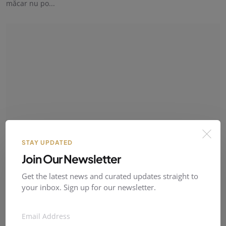
măcar nu po...
STAY UPDATED
Join Our Newsletter
Culisele unității de elită ucrainene care duce
Get the latest news and curated updates straight to
războ...
your inbox. Sign up for our newsletter.
QWER
04 Jul 2026
0
2
Focoasele sunt deja pregătite când se declanșează alarma de
raid aerian. Opt ...