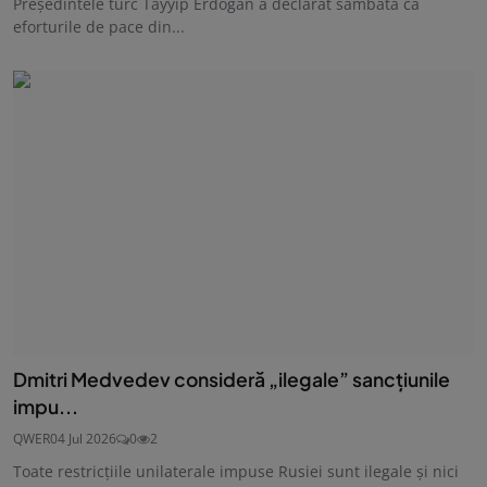
Preşedintele turc Tayyip Erdogan a declarat sâmbătă că
eforturile de pace din...
Dmitri Medvedev consideră „ilegale” sancțiunile
impu...
QWER
04 Jul 2026
0
2
Toate restricţiile unilaterale impuse Rusiei sunt ilegale şi nici