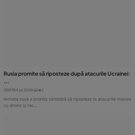
Rusia promite să riposteze după atacurile Ucrainei:
...
QWER
04 Jul 2026
0
3
Armata rusă a promis sâmbătă să riposteze la atacurile masive
cu drone şi rac...