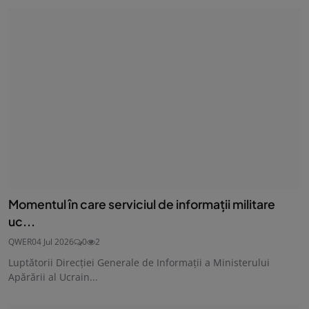
Momentul în care serviciul de informații militare
uc...
QWER
04 Jul 2026
0
2
Luptătorii Direcției Generale de Informații a Ministerului
Apărării al Ucrain...