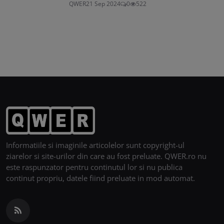
QWER
21 Sep 2024
0
522
Informatiile si imaginile articolelor sunt copyright-ul
ziarelor si site-urilor din care au fost preluate. QWER.ro nu
este raspunzator pentru continutul lor si nu publica
continut propriu, datele fiind preluate in mod automat.