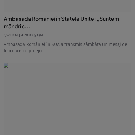
Ambasada României în Statele Unite: „Suntem
mândri s...
QWER
04 Jul 2026
0
1
Ambasada României în SUA a transmis sâmbătă un mesaj de
felicitare cu prileju...