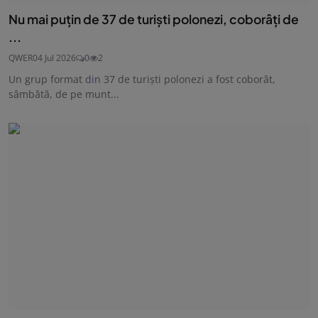
Nu mai puțin de 37 de turişti polonezi, coborâţi de
...
QWER
04 Jul 2026
0
2
Un grup format din 37 de turişti polonezi a fost coborât,
sâmbătă, de pe munt...