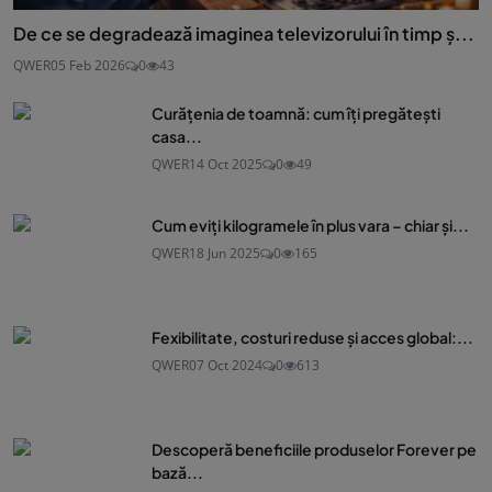
De ce se degradează imaginea televizorului în timp ș...
QWER
05 Feb 2026
0
43
Curățenia de toamnă: cum îți pregătești
casa...
QWER
14 Oct 2025
0
49
Cum eviți kilogramele în plus vara – chiar și...
QWER
18 Jun 2025
0
165
Fexibilitate, costuri reduse și acces global:...
QWER
07 Oct 2024
0
613
Descoperă beneficiile produselor Forever pe
bază...