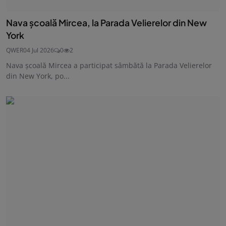
Nava şcoală Mircea, la Parada Velierelor din New
York
QWER
04 Jul 2026
0
2
Nava şcoală Mircea a participat sâmbătă la Parada Velierelor
din New York, po...