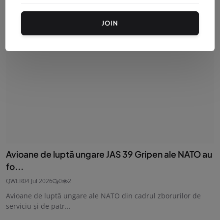
JOIN
Avioane de luptă ungare JAS 39 Gripen ale NATO au
fo...
QWER
04 Jul 2026
0
2
Avioane de luptă ungare ale NATO din cadrul zborurilor de
serviciu şi de patr...