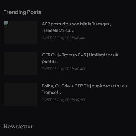
Trending Posts
402 posturi disponibile la Transgaz,
Transelectrica...
QWER
06 Aug 2026
0
4
CFR Cluj - Tromso 0-5 | Umilință totală
pentru...
QWER
06 Aug 2026
0
3
Folha, OUT de la CFR Cluj după dezastrul cu
Tromso!...
QWER
06 Aug 2026
0
3
Newsletter