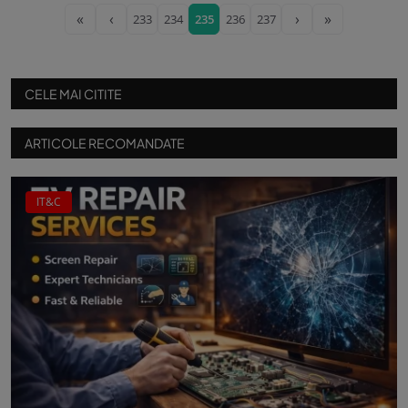
«
‹
›
»
233
234
235
236
237
CELE MAI CITITE
ARTICOLE RECOMANDATE
IT&C