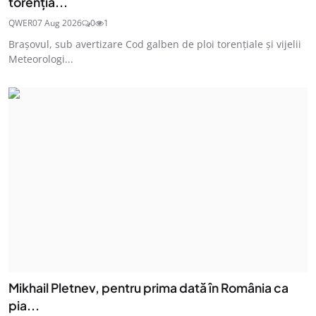
torenția...
QWER
07 Aug 2026
0
1
Brașovul, sub avertizare Cod galben de ploi torențiale și vijelii
Meteorologi...
Mikhail Pletnev, pentru prima dată în România ca
pia...