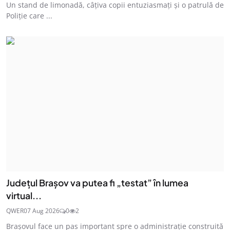
Un stand de limonadă, câțiva copii entuziasmați și o patrulă de
Poliție care ...
Județul Brașov va putea fi „testat” în lumea
virtual...
QWER
07 Aug 2026
0
2
Brașovul face un pas important spre o administrație construită