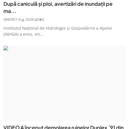
După caniculă și ploi, avertizări de inundații pe
ma...
QWER
07 Aug 2026
0
2
Institutul Naţional de Hidrologie şi Gospodărire a Apelor
(INHGA) a emis, vin...
VIDEO A început demolarea ruinelor Duplex `91 din