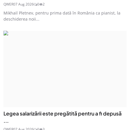
QWER
07 Aug 2026
0
2
Mikhail Pletnev, pentru prima dată în România ca pianist, la
deschiderea noii...
Legea salarizării este pregătită pentru a fi depusă
...
QWER
07 Aug 2026
0
3