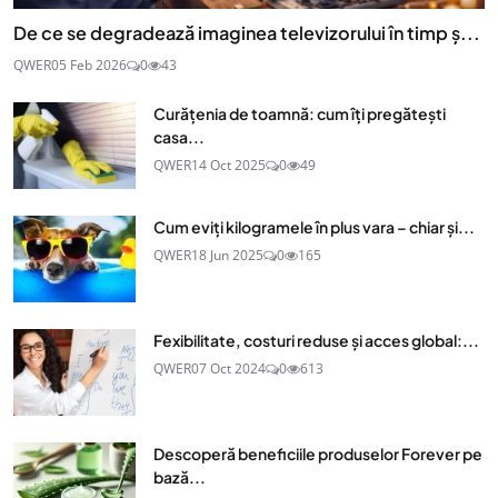
De ce se degradează imaginea televizorului în timp ș...
QWER
05 Feb 2026
0
43
Curățenia de toamnă: cum îți pregătești
casa...
QWER
14 Oct 2025
0
49
Cum eviți kilogramele în plus vara – chiar și...
QWER
18 Jun 2025
0
165
Fexibilitate, costuri reduse și acces global:...
QWER
07 Oct 2024
0
613
Descoperă beneficiile produselor Forever pe
bază...