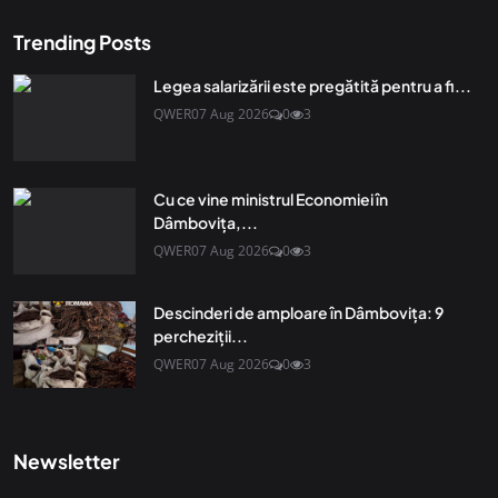
Trending Posts
Legea salarizării este pregătită pentru a fi...
QWER
07 Aug 2026
0
3
Cu ce vine ministrul Economiei în
Dâmbovița,...
QWER
07 Aug 2026
0
3
Descinderi de amploare în Dâmbovița: 9
percheziții...
QWER
07 Aug 2026
0
3
Newsletter