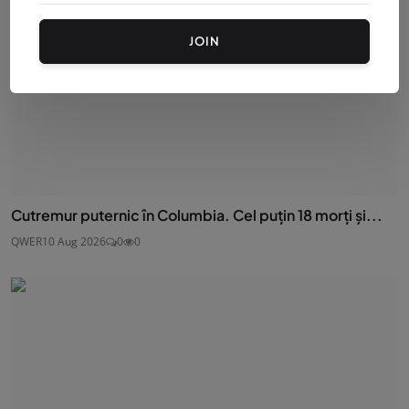
JOIN
Cutremur puternic în Columbia. Cel puțin 18 morți și...
QWER
10 Aug 2026
0
0