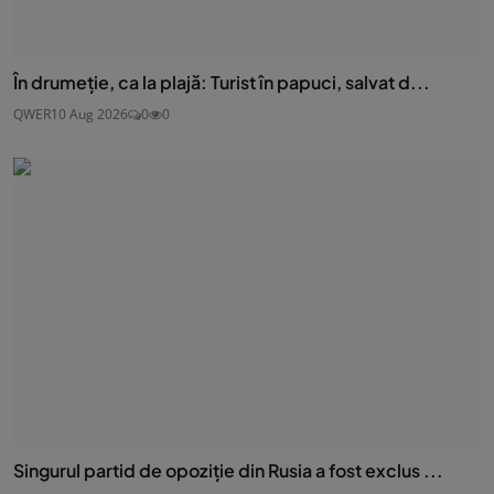
În drumeție, ca la plajă: Turist în papuci, salvat d...
QWER
10 Aug 2026
0
0
Singurul partid de opoziție din Rusia a fost exclus ...