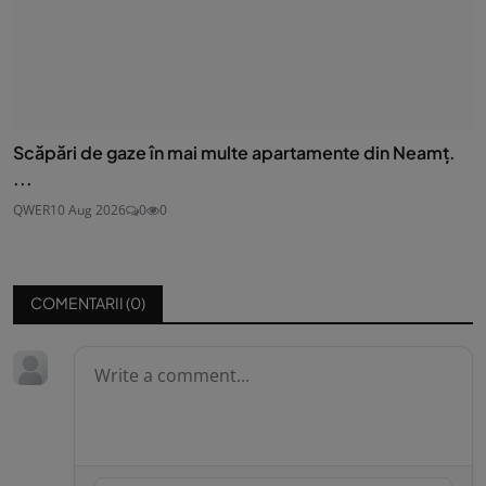
Scăpări de gaze în mai multe apartamente din Neamț.
...
QWER
10 Aug 2026
0
0
COMENTARII (
0
)