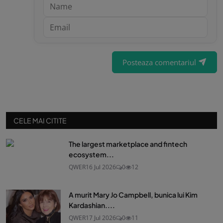
Posteaza comentariul
CELE MAI CITITE
The largest marketplace and fintech
ecosystem...
QWER
16 Jul 2026
0
12
A murit Mary Jo Campbell, bunica lui Kim
Kardashian....
QWER
17 Jul 2026
0
11