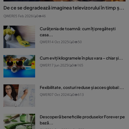
De ce se degradează imaginea televizorului în timp ș...
QWER
05 Feb 2026
0
46
Curățenia de toamnă: cum îți pregătești
casa...
QWER
14 Oct 2025
0
50
Cum eviți kilogramele în plus vara – chiar și...
QWER
17 Jun 2025
0
165
Fexibilitate, costuri reduse și acces global:...
QWER
07 Oct 2024
0
613
Descoperă beneficiile produselor Forever pe
bază...