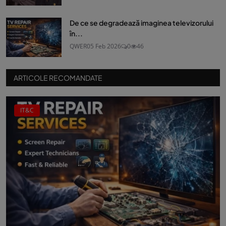
De ce se degradează imaginea televizorului
în...
QWER
05 Feb 2026
0
46
ARTICOLE RECOMANDATE
IT&C