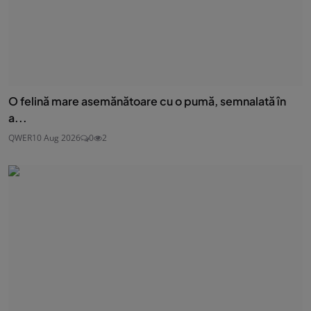
O felină mare asemănătoare cu o pumă, semnalată în
a...
QWER
10 Aug 2026
0
2