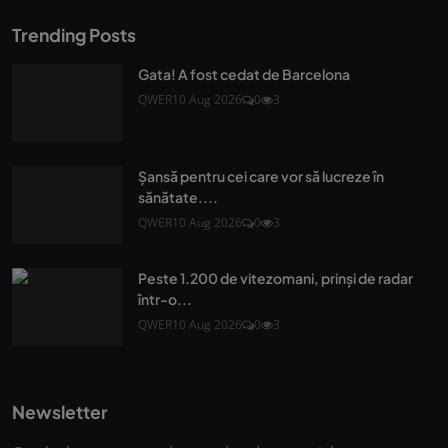
Trending Posts
Gata! A fost cedat de Barcelona
QWER
10 Aug 2026
0
3
Șansă pentru cei care vor să lucreze în
sănătate....
QWER
10 Aug 2026
0
3
Peste 1.200 de vitezomani, prinși de radar
într-o...
QWER
10 Aug 2026
0
3
Newsletter