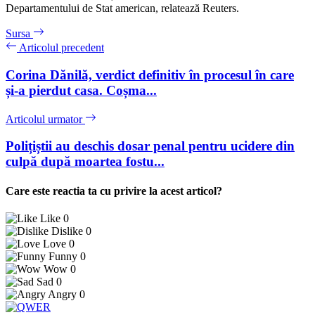
Departamentului de Stat american, relatează Reuters.
Sursa
Articolul precedent
Corina Dănilă, verdict definitiv în procesul în care
și-a pierdut casa. Coșma...
Articolul urmator
Polițiștii au deschis dosar penal pentru ucidere din
culpă după moartea fostu...
Care este reactia ta cu privire la acest articol?
Like
0
Dislike
0
Love
0
Funny
0
Wow
0
Sad
0
Angry
0