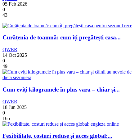
05 Feb 2026
0
43
Curățenia de toamnă: cum îți pregătești casa...
QWER
14 Oct 2025
0
49
Cum eviți kilogramele în plus vara – chiar și...
QWER
18 Jun 2025
0
165
Fexibilitate, costuri reduse și acces global:...