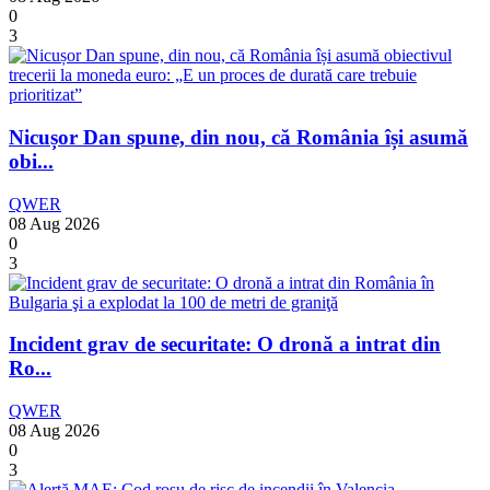
0
3
Nicușor Dan spune, din nou, că România își asumă
obi...
QWER
08 Aug 2026
0
3
Incident grav de securitate: O dronă a intrat din
Ro...
QWER
08 Aug 2026
0
3