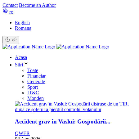
Contact
Become an Author
ro
English
Romana
Acasa
Stiri
Toate
Financiar
Generale
Sport
IT&C
Monden
Accident grav în Vaslui: Gospodării...
QWER
08 Aug 2026