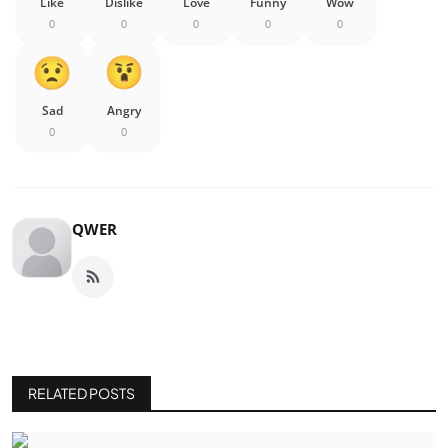
Like
Dislike
Love
Funny
Wow
0
0
0
0
0
Sad
Angry
0
0
QWER
RELATED POSTS