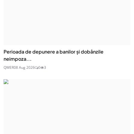
Perioada de depunere a banilor și dobânzile
neimpoza...
QWER
08 Aug 2026
0
3