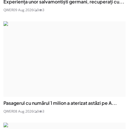
Experiența unor salvamontiști germani, recuperați cu...
QWER
09 Aug 2026
0
3
Pasagerul cu numărul 1 milion a aterizat astăzi pe A...
QWER
08 Aug 2026
0
3