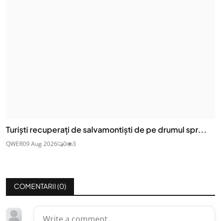
Turiști recuperați de salvamontiști de pe drumul spr...
QWER
09 Aug 2026
0
3
COMENTARII (
0
)