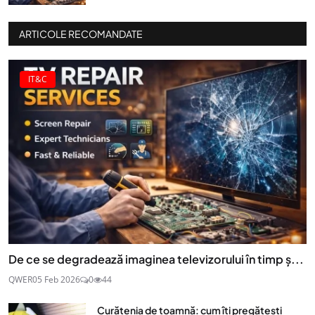
ARTICOLE RECOMANDATE
IT&C
De ce se degradează imaginea televizorului în timp ș...
QWER
05 Feb 2026
0
44
Curățenia de toamnă: cum îți pregătești