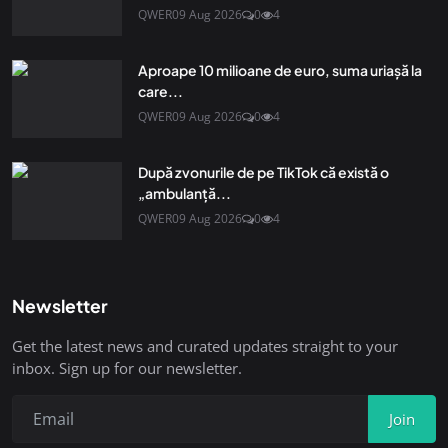
QWER
09 Aug 2026
0
4
Aproape 10 milioane de euro, suma uriașă la
care...
QWER
09 Aug 2026
0
4
După zvonurile de pe TikTok că există o
„ambulanță...
QWER
09 Aug 2026
0
4
Newsletter
Get the latest news and curated updates straight to your
inbox. Sign up for our newsletter.
Join