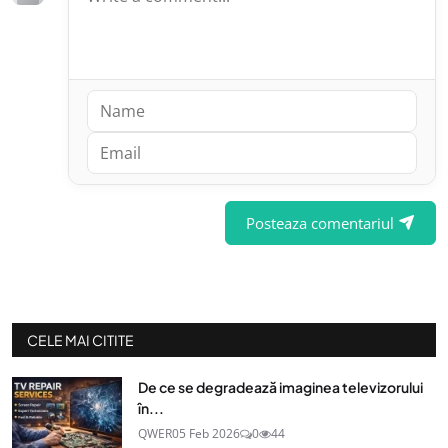
Posteaza comentariul
CELE MAI CITITE
De ce se degradează imaginea televizorului
în...
QWER
05 Feb 2026
0
44