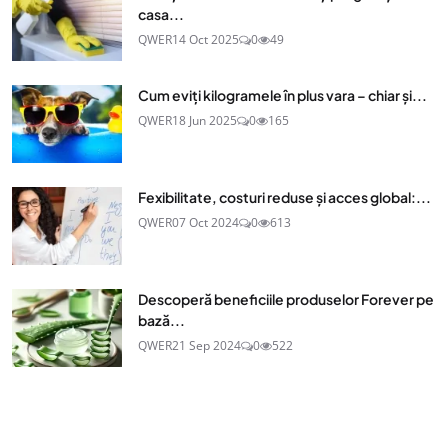
casa...
QWER
14 Oct 2025
0
49
Cum eviți kilogramele în plus vara – chiar și...
QWER
18 Jun 2025
0
165
Fexibilitate, costuri reduse și acces global:...
QWER
07 Oct 2024
0
613
Descoperă beneficiile produselor Forever pe
bază...
QWER
21 Sep 2024
0
522