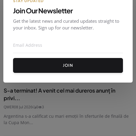
STAY UPDATED
Join Our Newsletter
Get the latest news and curated updates straight to
your inbox. Sign up for our newsletter.
JOIN
S-a terminat! A venit cel mai dureros anunț în
privi...
QWER
08 Jul 2026
0
3
Argentina s-a calificat cu mari emoții în sferturile de finală de
la Cupa Mon...