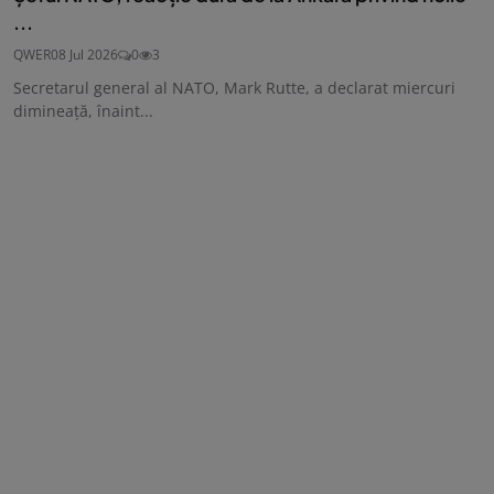
...
QWER
08 Jul 2026
0
3
Secretarul general al NATO, Mark Rutte, a declarat miercuri
dimineață, înaint...