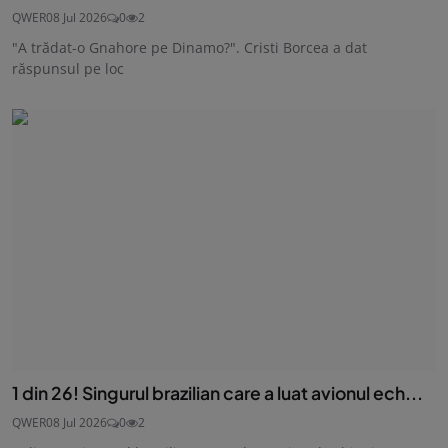
QWER
08 Jul 2026
0
2
"A trădat-o Gnahore pe Dinamo?". Cristi Borcea a dat
răspunsul pe loc
1 din 26! Singurul brazilian care a luat avionul ech...
QWER
08 Jul 2026
0
2