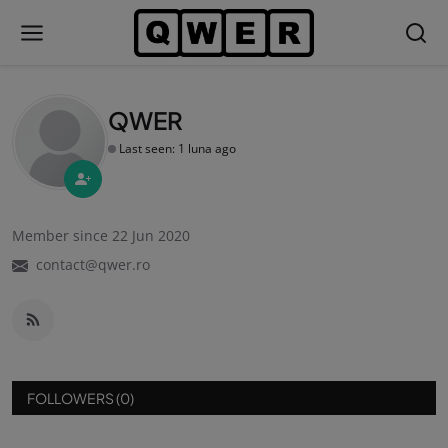
QWER
Last seen: 1 luna ago
Member since 22 Jun 2020
contact@qwer.ro
FOLLOWERS (0)