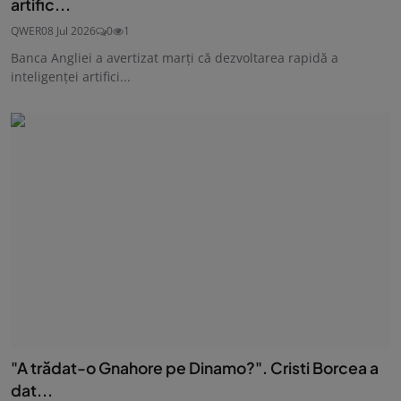
artific...
QWER
08 Jul 2026
0
1
Banca Angliei a avertizat marţi că dezvoltarea rapidă a
inteligenţei artifici...
"A trădat-o Gnahore pe Dinamo?". Cristi Borcea a
dat...