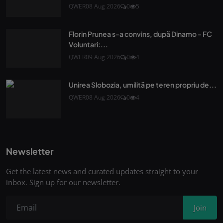
QWER
08 Aug 2026
0
5
Florin Prunea s-a convins, după Dinamo - FC
Voluntari:...
QWER
09 Aug 2026
0
4
Unirea Slobozia, umilită pe teren propriu de...
QWER
08 Aug 2026
0
4
Newsletter
Get the latest news and curated updates straight to your
inbox. Sign up for our newsletter.
Join