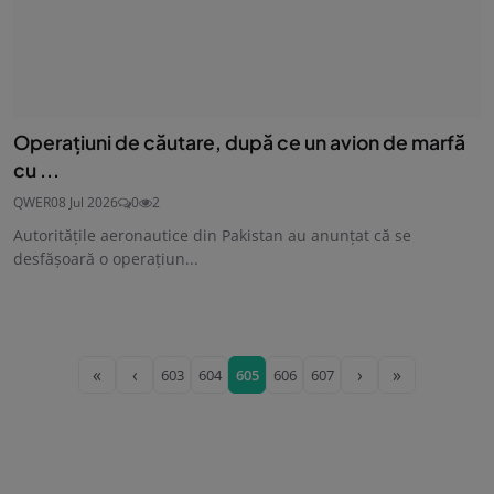
Operaţiuni de căutare, după ce un avion de marfă
cu ...
QWER
08 Jul 2026
0
2
Autorităţile aeronautice din Pakistan au anunţat că se
desfăşoară o operaţiun...
«
‹
›
»
603
604
605
606
607