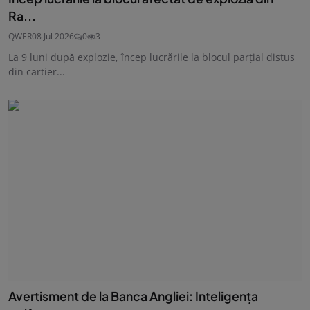
Ra...
QWER
08 Jul 2026
0
3
La 9 luni după explozie, încep lucrările la blocul parțial distus
din cartier...
Avertisment de la Banca Angliei: Inteligenţa