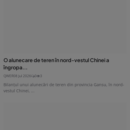
O alunecare de teren în nord-vestul Chinei a
îngropa...
QWER
08 Jul 2026
0
3
Bilanţul unui alunecări de teren din provincia Gansu, în nord-
vestul Chinei, ...