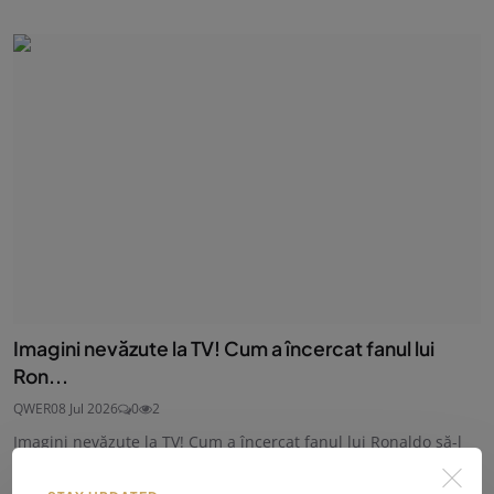
Imagini nevăzute la TV! Cum a încercat fanul lui
Ron...
QWER
08 Jul 2026
0
2
Imagini nevăzute la TV! Cum a încercat fanul lui Ronaldo să-l
intimideze pe M...