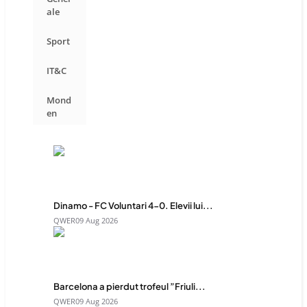
ale
Sport
IT&C
Mond
en
Dinamo - FC Voluntari 4-0. Elevii lui...
QWER
09 Aug 2026
Barcelona a pierdut trofeul ”Friuli...
QWER
09 Aug 2026