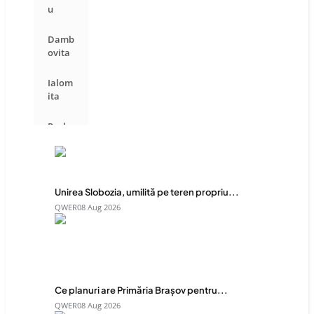
u
Damb
ovita
Ialom
ita
Praho
va
Unirea Slobozia, umilită pe teren propriu...
QWER
08 Aug 2026
Ce planuri are Primăria Brașov pentru...
QWER
08 Aug 2026