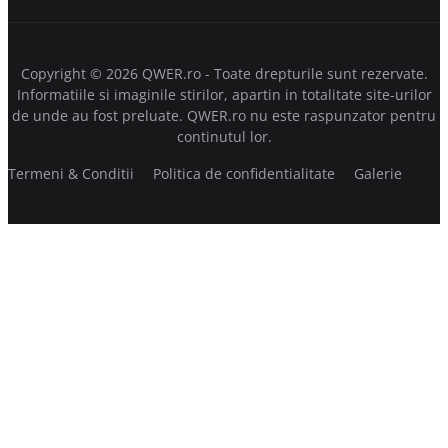
Copyright © 2026 QWER.ro - Toate drepturile sunt rezervate.
Informatiile si imaginile stirilor, apartin in totalitate site-urilor
de unde au fost preluate. QWER.ro nu este raspunzator pentru
continutul lor.
Termeni & Conditii
Politica de confidentialitate
Galerie