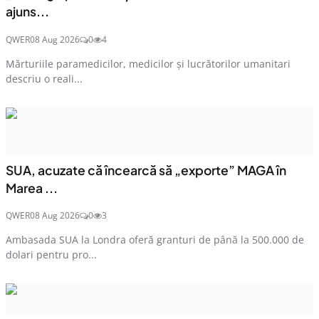
ajuns...
QWER
08 Aug 2026
0
4
Mărturiile paramedicilor, medicilor și lucrătorilor umanitari
descriu o reali...
SUA, acuzate că încearcă să „exporte” MAGA în
Marea ...
QWER
08 Aug 2026
0
3
Ambasada SUA la Londra oferă granturi de până la 500.000 de
dolari pentru pro...