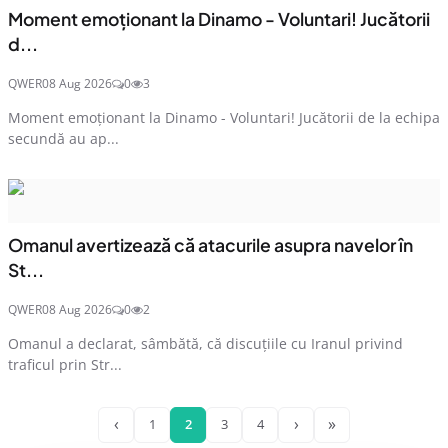
Moment emoționant la Dinamo - Voluntari! Jucătorii
d...
QWER
08 Aug 2026
0
3
Moment emoționant la Dinamo - Voluntari! Jucătorii de la echipa
secundă au ap...
Omanul avertizează că atacurile asupra navelor în
St...
QWER
08 Aug 2026
0
2
Omanul a declarat, sâmbătă, că discuţiile cu Iranul privind
traficul prin Str...
‹
›
»
1
2
3
4