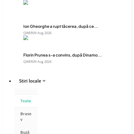
Ion Gheorghe a rupt tăcerea, după ce...
QWER
09 Aug 2026
Florin Prunea s-a convins, după Dinamo...
QWER
09 Aug 2026
Stiri locale
Toate
Braso
v
Buză