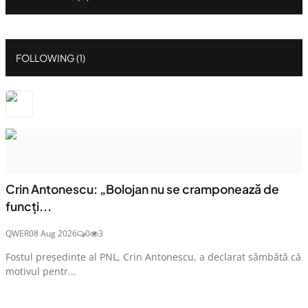
FOLLOWING (1)
Crin Antonescu: „Bolojan nu se cramponează de
funcți...
QWER
08 Aug 2026
0
3
Fostul președinte al PNL, Crin Antonescu, a declarat sâmbătă că
motivul pentr...