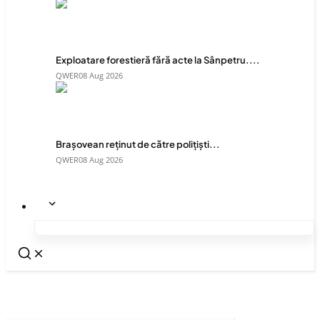
Exploatare forestieră fără acte la Sânpetru....
QWER
08 Aug 2026
Brașovean reținut de către polițiști...
QWER
08 Aug 2026