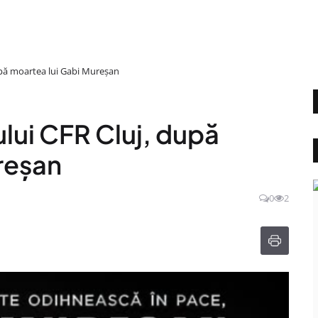
după moartea lui Gabi Mureșan
ului CFR Cluj, după
reșan
0
2