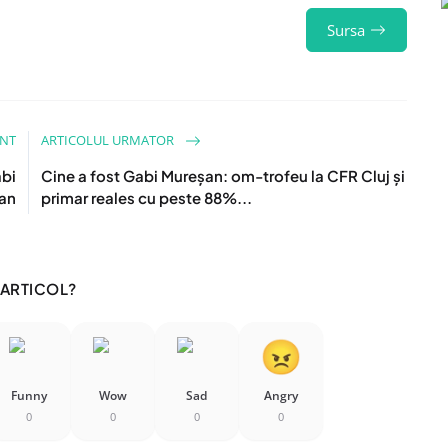
Sursa
ENT
ARTICOLUL URMATOR
abi
Cine a fost Gabi Mureșan: om-trofeu la CFR Cluj și
an
primar reales cu peste 88%...
 ARTICOL?
Funny
Wow
Sad
Angry
0
0
0
0