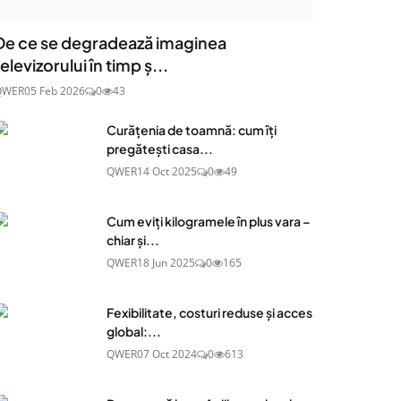
De ce se degradează imaginea
televizorului în timp ș...
QWER
05 Feb 2026
0
43
Curățenia de toamnă: cum îți
pregătești casa...
QWER
14 Oct 2025
0
49
Cum eviți kilogramele în plus vara –
chiar și...
QWER
18 Jun 2025
0
165
Fexibilitate, costuri reduse și acces
global:...
QWER
07 Oct 2024
0
613