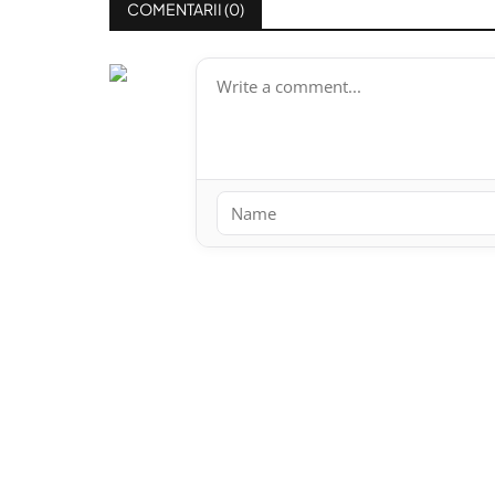
COMENTARII (
0
)