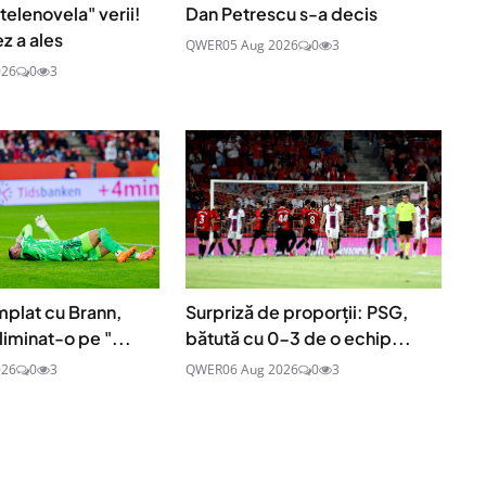
telenovela" verii!
Dan Petrescu s-a decis
ez a ales
QWER
05 Aug 2026
0
3
026
0
3
mplat cu Brann,
Surpriză de proporții: PSG,
liminat-o pe "...
bătută cu 0-3 de o echip...
026
0
3
QWER
06 Aug 2026
0
3