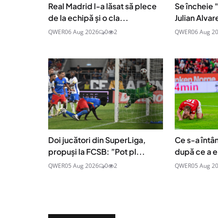
Real Madrid l-a lăsat să plece
Se încheie "
de la echipă și o cla...
Julian Alvar
QWER
06 Aug 2026
0
2
QWER
06 Aug 2
Doi jucători din SuperLiga,
Ce s-a întâ
propuși la FCSB: ”Pot pl...
după ce a e
QWER
05 Aug 2026
0
2
QWER
05 Aug 2