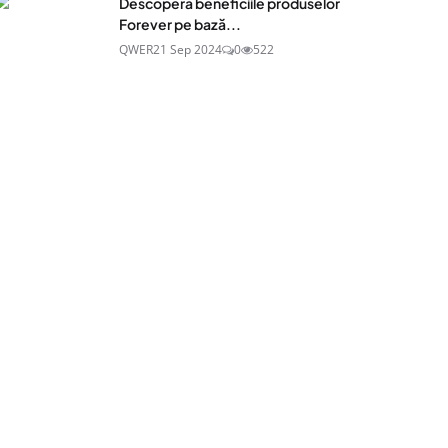
Descoperă beneficiile produselor
Forever pe bază...
QWER
21 Sep 2024
0
522