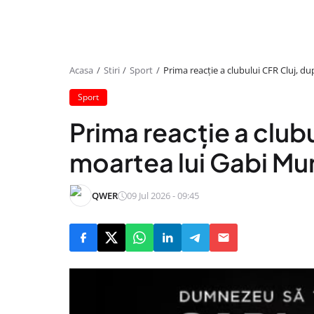
Acasa
Stiri
Sport
Prima reacție a clubului CFR Cluj, 
Sport
Prima reacție a club
moartea lui Gabi Mu
QWER
09 Jul 2026 - 09:45