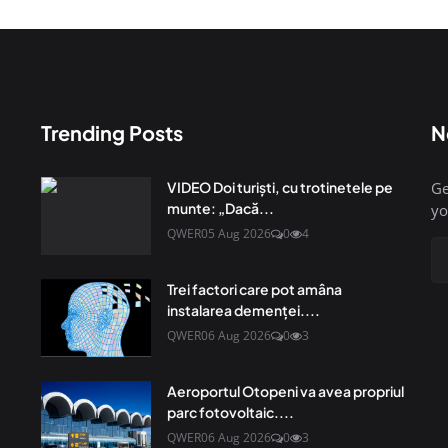
Trending Posts
N
VIDEO Doi turiști, cu trotinetele pe
Ge
munte: „Dacă...
yo
QWER
05 Aug 2026
0
4
Trei factori care pot amâna
instalarea demenţei....
QWER
06 Aug 2026
0
3
Aeroportul Otopeni va avea propriul
parc fotovoltaic....
QWER
06 Aug 2026
0
3