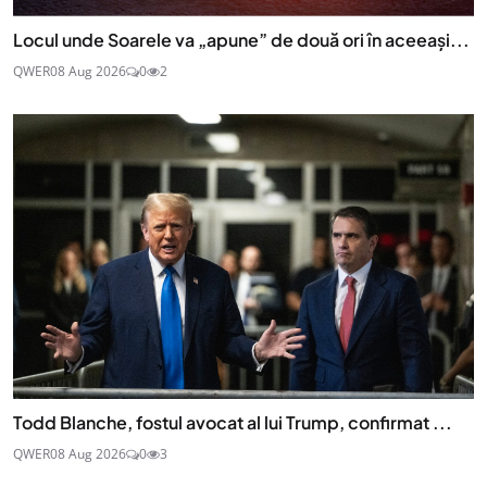
Locul unde Soarele va „apune” de două ori în aceeași...
QWER
08 Aug 2026
0
2
Todd Blanche, fostul avocat al lui Trump, confirmat ...
QWER
08 Aug 2026
0
3