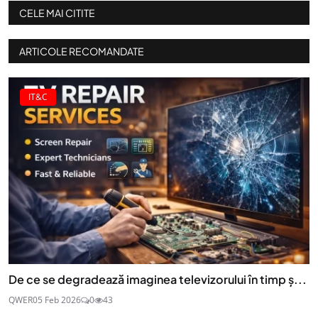
CELE MAI CITITE
ARTICOLE RECOMANDATE
IT&C
De ce se degradează imaginea televizorului în timp ș...
QWER
05 Feb 2026
0
43