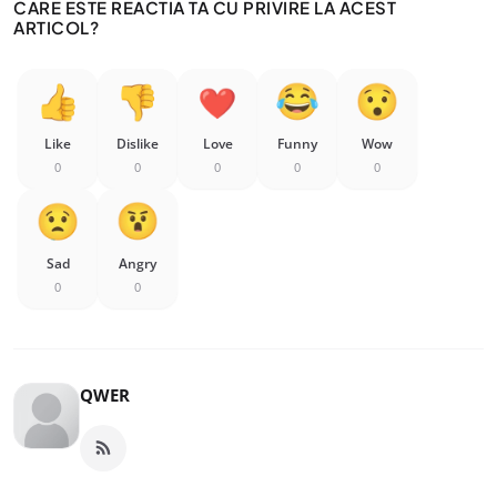
CARE ESTE REACTIA TA CU PRIVIRE LA ACEST
ARTICOL?
Like
Dislike
Love
Funny
Wow
0
0
0
0
0
Sad
Angry
0
0
QWER