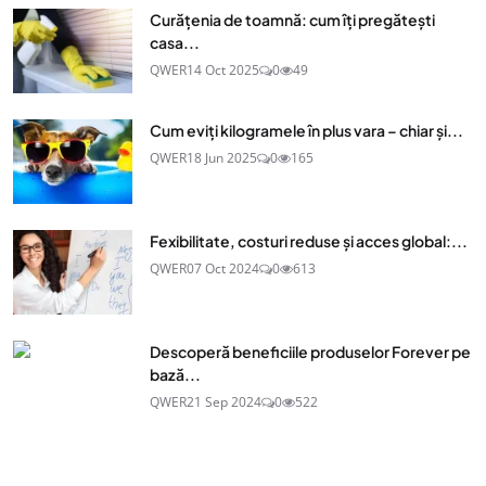
Curățenia de toamnă: cum îți pregătești
casa...
QWER
14 Oct 2025
0
49
Cum eviți kilogramele în plus vara – chiar și...
QWER
18 Jun 2025
0
165
Fexibilitate, costuri reduse și acces global:...
QWER
07 Oct 2024
0
613
Descoperă beneficiile produselor Forever pe
bază...
QWER
21 Sep 2024
0
522