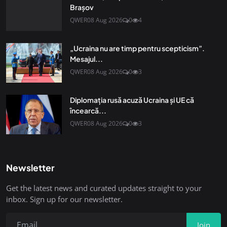
Brașov
QWER
08 Aug 2026
0
4
„Ucraina nu are timp pentru scepticism”.
Mesajul...
QWER
08 Aug 2026
0
3
Diplomaţia rusă acuză Ucraina şi UE că
încearcă...
QWER
08 Aug 2026
0
3
Newsletter
Get the latest news and curated updates straight to your
inbox. Sign up for our newsletter.
Join