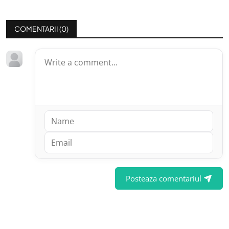
COMENTARII (
0
)
Posteaza comentariul