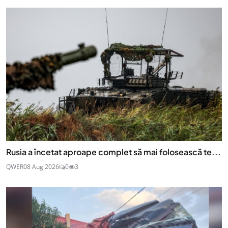
Rusia a încetat aproape complet să mai folosească te...
QWER
08 Aug 2026
0
3