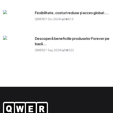
Fexibilitate, costuri reduse și acces global:...
QWER
07 Oct 2024
0
613
Descoperă beneficiile produselor Forever pe
bază...
QWER
21 Sep 2024
0
522