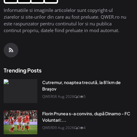
Informatiile si imaginile articolelor sunt copyright-ul
ziarelor si site-urilor din care au fost preluate. QWER.ro nu
este raspunzator pentru continutul lor si nu publica
continut propriu, datele fiind preluate in mod automat.
Trending Posts
Cutremur, noaptea trecută, la 81 km de
Brașov
QWER
08 Aug 2026
0
5
Florin Prunea s-a convins, după Dinamo - FC
Voluntari:...
QWER
09 Aug 2026
0
4