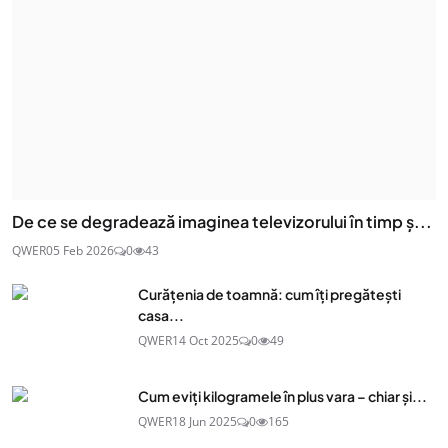
De ce se degradează imaginea televizorului în timp ș...
QWER
05 Feb 2026
0
43
Curățenia de toamnă: cum îți pregătești
casa...
QWER
14 Oct 2025
0
49
Cum eviți kilogramele în plus vara – chiar și...
QWER
18 Jun 2025
0
165