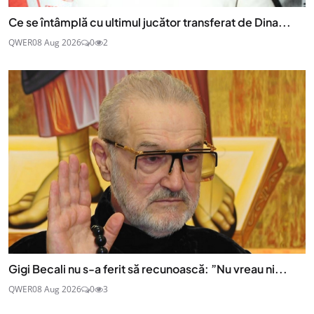
Ce se întâmplă cu ultimul jucător transferat de Dina...
QWER
08 Aug 2026
0
2
Gigi Becali nu s-a ferit să recunoască: ”Nu vreau ni...
QWER
08 Aug 2026
0
3