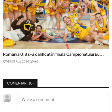
România U18 s-a calificat în finala Campionatului Eu...
QWER
08 Aug 2026
0
2
COMENTARII (
0
)