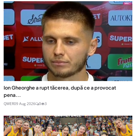
Ion Gheorghe a rupt tăcerea, după ce a provocat
pena...
QWER
09 Aug 2026
0
3