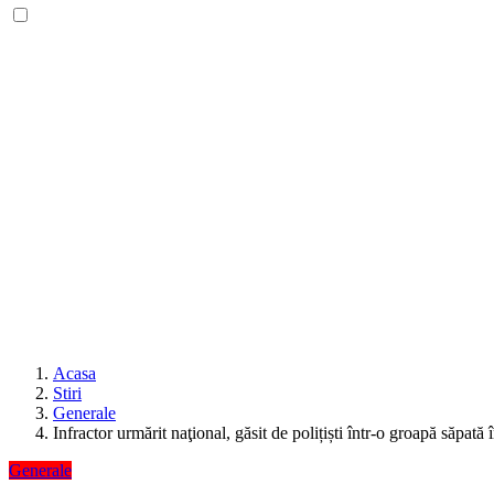
Acasa
Stiri
Generale
Infractor urmărit naţional, găsit de polițiști într-o groapă săpat
Generale