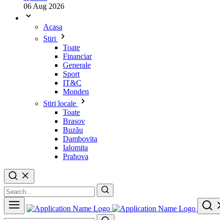
06 Aug 2026
Acasa
Stiri
Toate
Financiar
Generale
Sport
IT&C
Monden
Stiri locale
Toate
Brasov
Buzău
Dambovita
Ialomita
Prahova