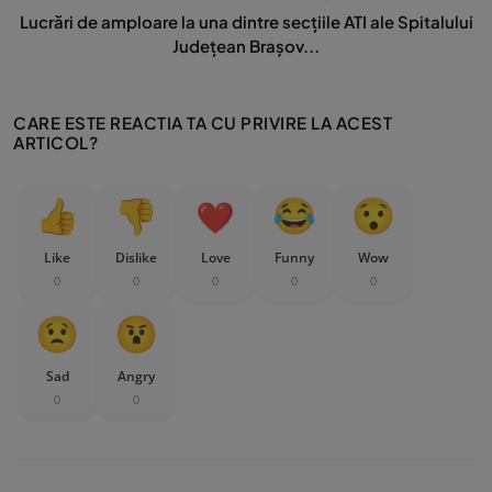
Lucrări de amploare la una dintre secțiile ATI ale Spitalului
Județean Brașov...
CARE ESTE REACTIA TA CU PRIVIRE LA ACEST
ARTICOL?
Like
Dislike
Love
Funny
Wow
0
0
0
0
0
Sad
Angry
0
0