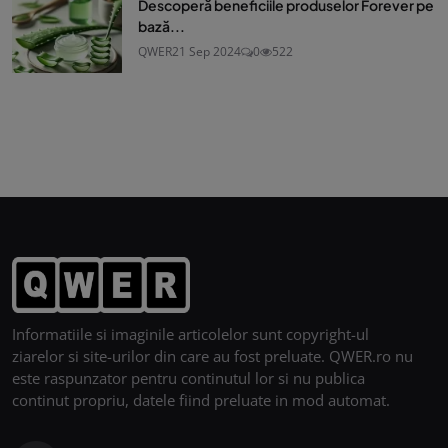
Descoperă beneficiile produselor Forever pe
bază...
QWER
21 Sep 2024
0
522
Informatiile si imaginile articolelor sunt copyright-ul
ziarelor si site-urilor din care au fost preluate. QWER.ro nu
este raspunzator pentru continutul lor si nu publica
continut propriu, datele fiind preluate in mod automat.