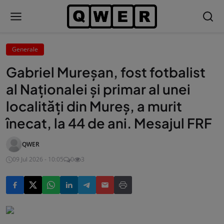
Generale
Gabriel Mureșan, fost fotbalist
al Naționalei și primar al unei
localități din Mureș, a murit
înecat, la 44 de ani. Mesajul FRF
QWER
09 Jul 2026 - 10:05
0
3