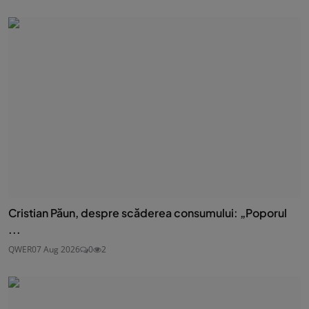
Cristian Păun, despre scăderea consumului: „Poporul
...
QWER
07 Aug 2026
0
2