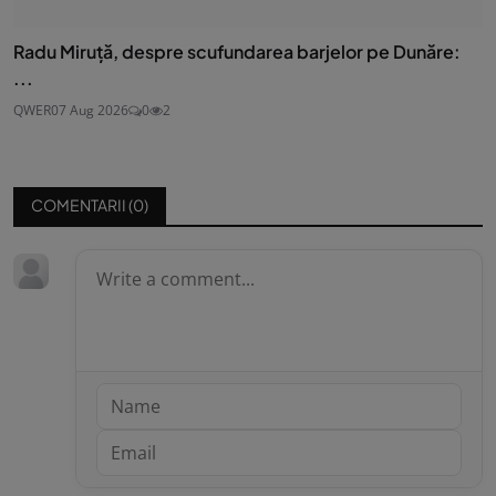
Radu Miruță, despre scufundarea barjelor pe Dunăre:
...
QWER
07 Aug 2026
0
2
COMENTARII (
0
)