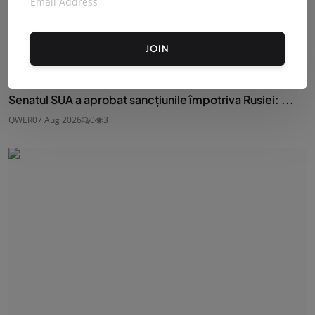
JOIN
Senatul SUA a aprobat sancțiunile împotriva Rusiei: ...
QWER
07 Aug 2026
0
3