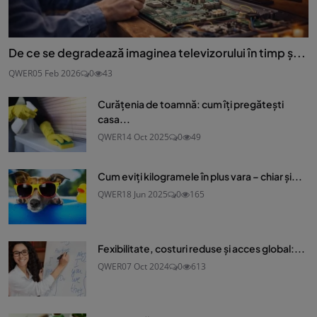
De ce se degradează imaginea televizorului în timp ș...
QWER
05 Feb 2026
0
43
Curățenia de toamnă: cum îți pregătești
casa...
QWER
14 Oct 2025
0
49
Cum eviți kilogramele în plus vara – chiar și...
QWER
18 Jun 2025
0
165
Fexibilitate, costuri reduse și acces global:...
QWER
07 Oct 2024
0
613