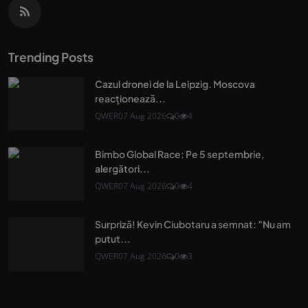
Trending Posts
Cazul dronei de la Leipzig. Moscova
reacționează...
QWER
07 Aug 2026
0
4
Bimbo Global Race: Pe 5 septembrie,
alergători...
QWER
07 Aug 2026
0
4
Surpriză! Kevin Ciubotaru a semnat: ”Nu am
putut...
QWER
07 Aug 2026
0
3