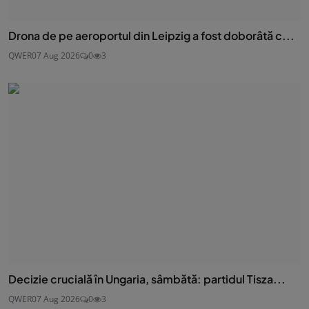
Drona de pe aeroportul din Leipzig a fost doborâtă c...
QWER
07 Aug 2026
0
3
Decizie crucială în Ungaria, sâmbătă: partidul Tisza...
QWER
07 Aug 2026
0
3