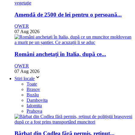
Amendă de 2500 de lei pentru o persoană...
QWER
07 Aug 2026
Români anchetați în Italia, după ce...
QWER
07 Aug 2026
Stiri locale
Toate
Brasov
Buzău
Dambovita
Ialomita
Prahova
Bărbat din Codlea fără permis, reținut...