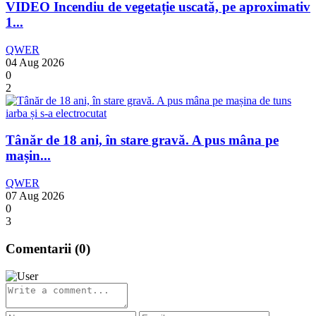
VIDEO Incendiu de vegetație uscată, pe aproximativ
1...
QWER
04 Aug 2026
0
2
Tânăr de 18 ani, în stare gravă. A pus mâna pe
mașin...
QWER
07 Aug 2026
0
3
Comentarii (
0
)