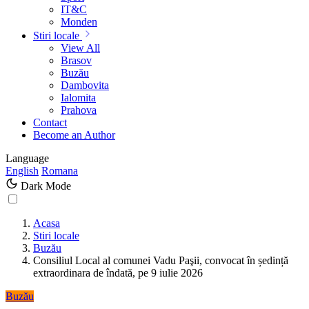
IT&C
Monden
Stiri locale
View All
Brasov
Buzău
Dambovita
Ialomita
Prahova
Contact
Become an Author
Language
English
Romana
Dark Mode
Acasa
Stiri locale
Buzău
Consiliul Local al comunei Vadu Paşii, convocat în ședință
extraordinara de îndată, pe 9 iulie 2026
Buzău