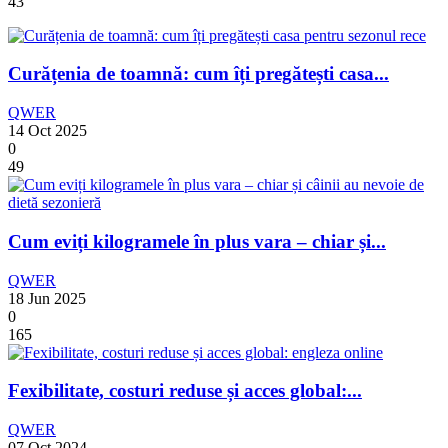
43
Curățenia de toamnă: cum îți pregătești casa...
QWER
14 Oct 2025
0
49
Cum eviți kilogramele în plus vara – chiar și...
QWER
18 Jun 2025
0
165
Fexibilitate, costuri reduse și acces global:...
QWER
07 Oct 2024