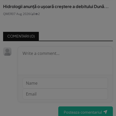
Hidrologii anunță o ușoară creștere a debitului Dună...
QWER
07 Aug 2026
0
2
COMENTARII (
0
)
Posteaza comentariul