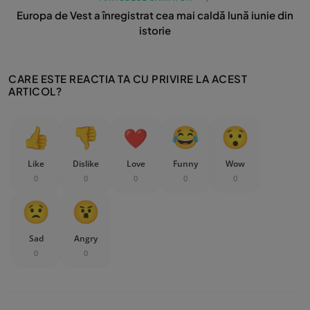
Europa de Vest a înregistrat cea mai caldă lună iunie din
istorie
CARE ESTE REACTIA TA CU PRIVIRE LA ACEST
ARTICOL?
Like
Dislike
Love
Funny
Wow
0
0
0
0
0
Sad
Angry
0
0