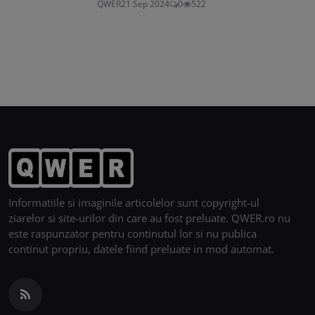
QWER
21 Sep 2024
0
522
Informatiile si imaginile articolelor sunt copyright-ul
ziarelor si site-urilor din care au fost preluate. QWER.ro nu
este raspunzator pentru continutul lor si nu publica
continut propriu, datele fiind preluate in mod automat.