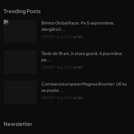
Trending Posts
Bimbo Global Race: Pe 5 septembrie,
alergători...
QWER
07 Aug 2026
0
3
Tânăr de 18 ani, în stare gravă. A pus mâna
pe...
QWER
07 Aug 2026
0
3
Comisarul european Magnus Brunner: UE nu
se poate...
QWER
07 Aug 2026
0
2
Newsletter