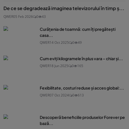
De ce se degradează imaginea televizorului în timp ș...
QWER
05 Feb 2026
0
43
Curățenia de toamnă: cum îți pregătești
casa...
QWER
14 Oct 2025
0
49
Cum eviți kilogramele în plus vara – chiar și...
QWER
18 Jun 2025
0
165
Fexibilitate, costuri reduse și acces global:...
QWER
07 Oct 2024
0
613
Descoperă beneficiile produselor Forever pe
bază...