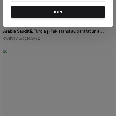
JOIN
Arabia Saudită, Turcia și Pakistanul au parafat un a...
QWER
07 Aug 2026
0
2