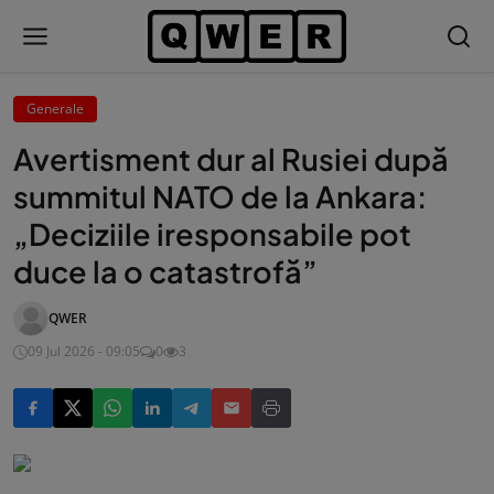
Generale
Avertisment dur al Rusiei după
summitul NATO de la Ankara:
„Deciziile iresponsabile pot
duce la o catastrofă”
QWER
09 Jul 2026 - 09:05
0
3