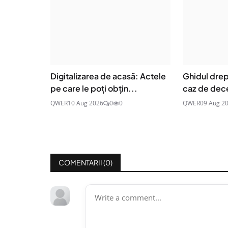
Digitalizarea de acasă: Actele
Ghidul drept
pe care le poți obțin...
caz de dece
QWER
10 Aug 2026
0
0
QWER
09 Aug 2
COMENTARII (
0
)