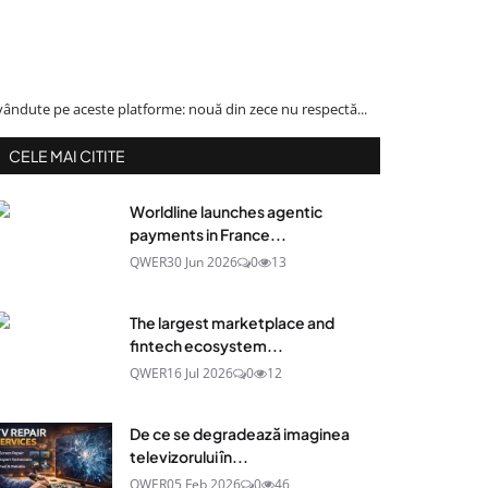
 vândute pe aceste platforme: nouă din zece nu respectă...
CELE MAI CITITE
Worldline launches agentic
payments in France...
QWER
30 Jun 2026
0
13
The largest marketplace and
fintech ecosystem...
QWER
16 Jul 2026
0
12
De ce se degradează imaginea
televizorului în...
QWER
05 Feb 2026
0
46