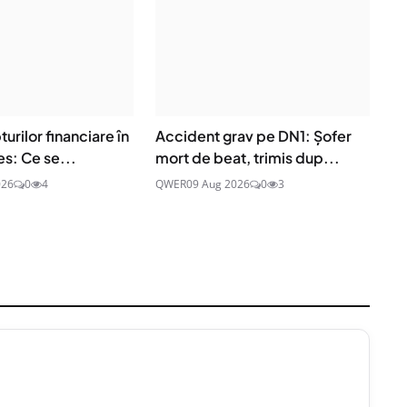
urilor financiare în
Accident grav pe DN1: Șofer
s: Ce se...
mort de beat, trimis dup...
026
0
4
QWER
09 Aug 2026
0
3