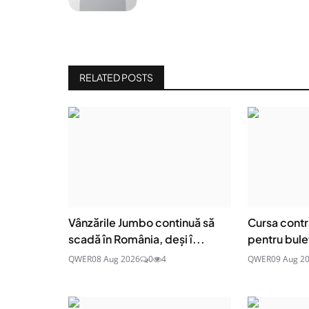
RELATED POSTS
Vânzările Jumbo continuă să
Cursa cont
scadă în România, deși î...
pentru bulet
QWER
08 Aug 2026
0
4
QWER
09 Aug 2