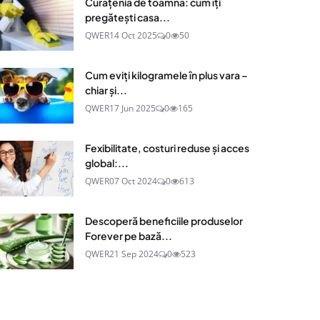
Curățenia de toamnă: cum îți
pregătești casa...
QWER
14 Oct 2025
0
50
Cum eviți kilogramele în plus vara –
chiar și...
QWER
17 Jun 2025
0
165
Fexibilitate, costuri reduse și acces
global:...
QWER
07 Oct 2024
0
613
Descoperă beneficiile produselor
Forever pe bază...
QWER
21 Sep 2024
0
523