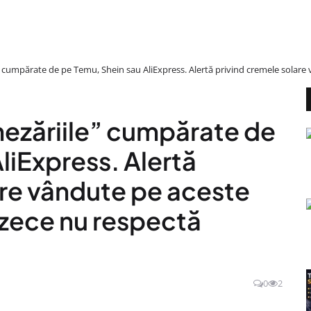
e” cumpărate de pe Temu, Shein sau AliExpress. Alertă privind cremele solare
nezăriile” cumpărate de
liExpress. Alertă
are vândute pe aceste
 zece nu respectă
0
2