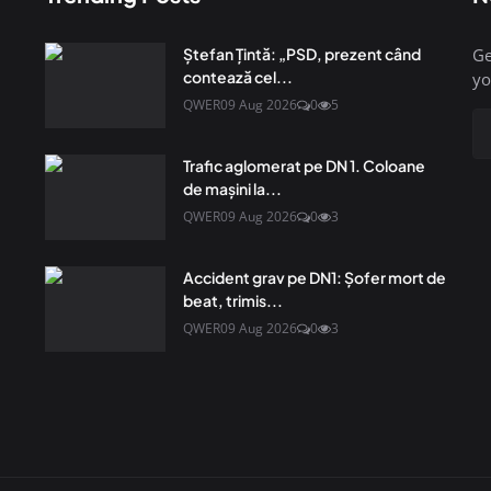
Ştefan Ţintă: „PSD, prezent când
Ge
contează cel...
yo
QWER
09 Aug 2026
0
5
Trafic aglomerat pe DN 1. Coloane
de mașini la...
QWER
09 Aug 2026
0
3
Accident grav pe DN1: Șofer mort de
beat, trimis...
QWER
09 Aug 2026
0
3