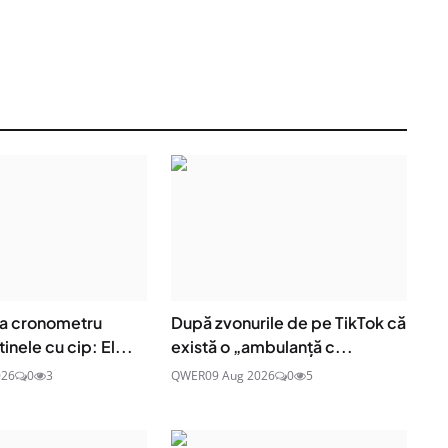
ra cronometru
După zvonurile de pe TikTok că
inele cu cip: El...
există o „ambulanță c...
026
0
3
QWER
09 Aug 2026
0
5