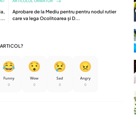
ENT
ARTICOLUL URMATOR
ia,
Aprobare de la Mediu pentru pentru nodul rutier
...
care va lega Ocolitoarea și D...
 ARTICOL?
Funny
Wow
Sad
Angry
0
0
0
0