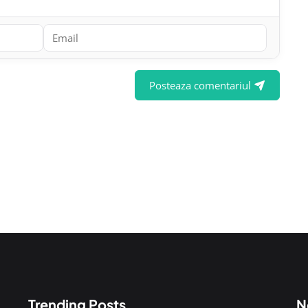
Posteaza comentariul
Trending Posts
N