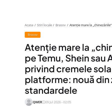
Acasa
Stiri locale
Brasov
Atenție mare la „chinezăriil
Brasov
Atenție mare la „chi
pe Temu, Shein sau A
privind cremele sol
platforme: nouă din
standardele
QWER
09 Jul 2026 - 02:05