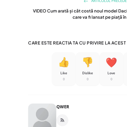
ARTICOLUL PRECED
VIDEO Cum arată și cât costă noul model Dac
care va fi lansat pe piață în 
CARE ESTE REACTIA TA CU PRIVIRE LA ACEST
Like
Dislike
Love
0
0
0
QWER