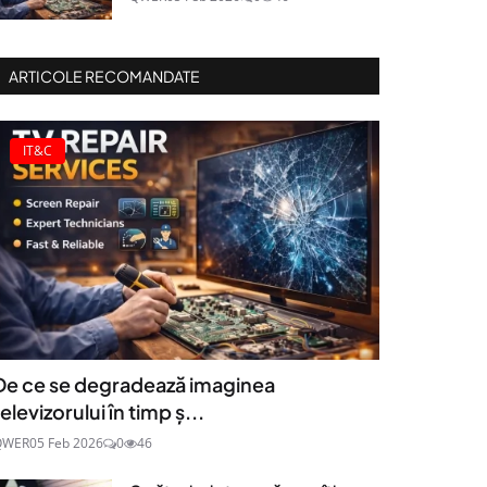
ARTICOLE RECOMANDATE
IT&C
De ce se degradează imaginea
televizorului în timp ș...
QWER
05 Feb 2026
0
46