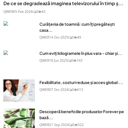
De ce se degradează imaginea televizorului în timp ș...
QWER
05 Feb 2026
0
43
Curățenia de toamnă: cum îți pregătești
casa...
QWER
14 Oct 2025
0
49
Cum eviți kilogramele în plus vara – chiar și...
QWER
18 Jun 2025
0
165
Fexibilitate, costuri reduse și acces global:...
QWER
07 Oct 2024
0
613
Descoperă beneficiile produselor Forever pe
bază...
QWER
21 Sep 2024
0
522