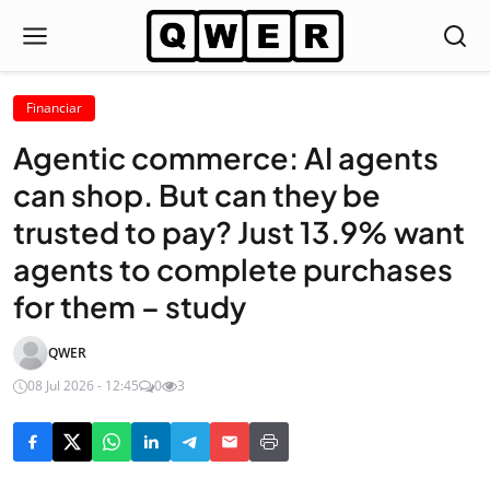
Financiar
Agentic commerce: AI agents
can shop. But can they be
trusted to pay? Just 13.9% want
agents to complete purchases
for them – study
QWER
08 Jul 2026 - 12:45
0
3