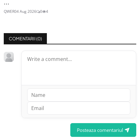
...
QWER
04 Aug 2026
0
4
COMENTARII (
0
)
Posteaza comentariul