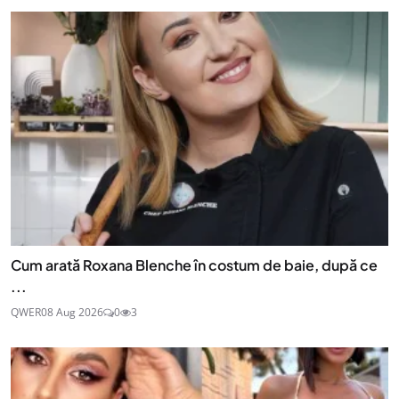
Cum arată Roxana Blenche în costum de baie, după ce
...
QWER
08 Aug 2026
0
3