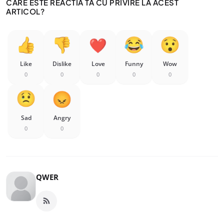
CARE ESTE REACTIA TA CU PRIVIRE LA ACEST
ARTICOL?
Like
Dislike
Love
Funny
Wow
0
0
0
0
0
Sad
Angry
0
0
QWER