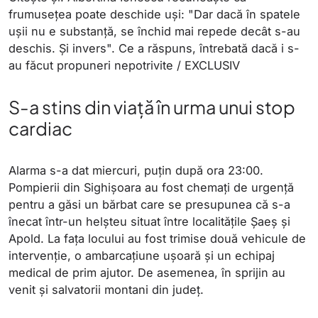
frumusețea poate deschide uși: "Dar dacă în spatele
ușii nu e substanță, se închid mai repede decât s-au
deschis. Și invers". Ce a răspuns, întrebată dacă i s-
au făcut propuneri nepotrivite / EXCLUSIV
S-a stins din viață în urma unui stop
cardiac
Alarma s-a dat miercuri, puțin după ora 23:00.
Pompierii din Sighișoara au fost chemați de urgență
pentru a găsi un bărbat care se presupunea că s-a
înecat într-un helșteu situat între localitățile Șaeș și
Apold. La fața locului au fost trimise două vehicule de
intervenție, o ambarcațiune ușoară și un echipaj
medical de prim ajutor. De asemenea, în sprijin au
venit și salvatorii montani din județ.