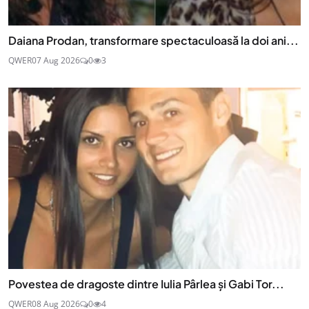
Daiana Prodan, transformare spectaculoasă la doi ani...
QWER
07 Aug 2026
0
3
Povestea de dragoste dintre Iulia Pârlea și Gabi Tor...
QWER
08 Aug 2026
0
4