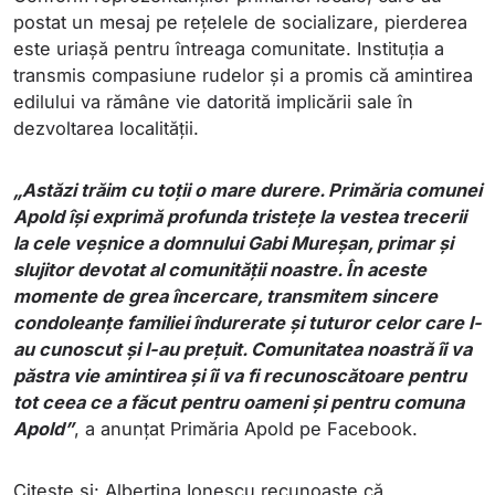
postat un mesaj pe rețelele de socializare, pierderea
este uriașă pentru întreaga comunitate. Instituția a
transmis compasiune rudelor și a promis că amintirea
edilului va rămâne vie datorită implicării sale în
dezvoltarea localității.
„Astăzi trăim cu toţii o mare durere. Primăria comunei
Apold îşi exprimă profunda tristeţe la vestea trecerii
la cele veşnice a domnului Gabi Mureşan, primar şi
slujitor devotat al comunităţii noastre. În aceste
momente de grea încercare, transmitem sincere
condoleanţe familiei îndurerate şi tuturor celor care l-
au cunoscut şi l-au preţuit. Comunitatea noastră îi va
păstra vie amintirea şi îi va fi recunoscătoare pentru
tot ceea ce a făcut pentru oameni şi pentru comuna
Apold”
, a anunţat Primăria Apold pe Facebook.
Citește și: Albertina Ionescu recunoaște că