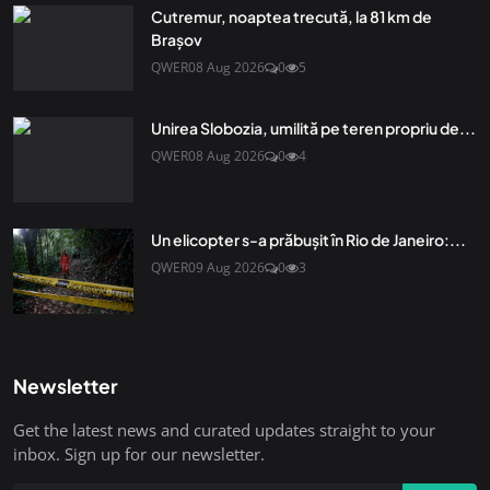
Cutremur, noaptea trecută, la 81 km de
Brașov
QWER
08 Aug 2026
0
5
Unirea Slobozia, umilită pe teren propriu de...
QWER
08 Aug 2026
0
4
Un elicopter s-a prăbușit în Rio de Janeiro:...
QWER
09 Aug 2026
0
3
Newsletter
Get the latest news and curated updates straight to your
inbox. Sign up for our newsletter.