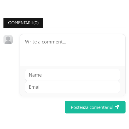
COMENTARII (
0
)
Posteaza comentariul