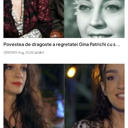
Povestea de dragoste a regretatei Gina Patrichi cu s...
QWER
09 Aug 2026
0
3