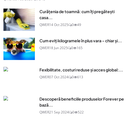
Curățenia de toamnă: cum îți pregătești
casa...
QWER
14 Oct 2025
0
49
Cum eviți kilogramele în plus vara – chiar și...
QWER
18 Jun 2025
0
165
Fexibilitate, costuri reduse și acces global:...
QWER
07 Oct 2024
0
613
Descoperă beneficiile produselor Forever pe
bază...
QWER
21 Sep 2024
0
522