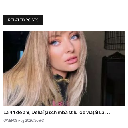
RELATED POSTS
La 44 de ani, Delia își schimbă stilul de viață! La ...
QWER
08 Aug 2026
0
3