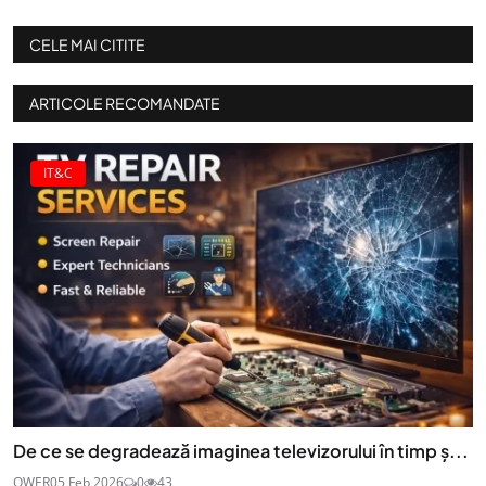
CELE MAI CITITE
ARTICOLE RECOMANDATE
IT&C
De ce se degradează imaginea televizorului în timp ș...
QWER
05 Feb 2026
0
43