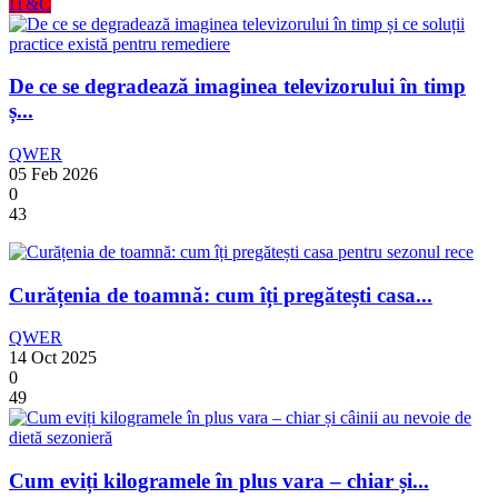
IT&C
De ce se degradează imaginea televizorului în timp
ș...
QWER
05 Feb 2026
0
43
Curățenia de toamnă: cum îți pregătești casa...
QWER
14 Oct 2025
0
49
Cum eviți kilogramele în plus vara – chiar și...