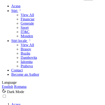
Acasa
Stiri
View All
Financiar
Generale
Sport
IT&C
Monden
Stiri locale
View All
Brasov
Buzău
Dambovita
Ialomita
Prahova
Contact
Become an Author
Language
English
Romana
Dark Mode
Acasa