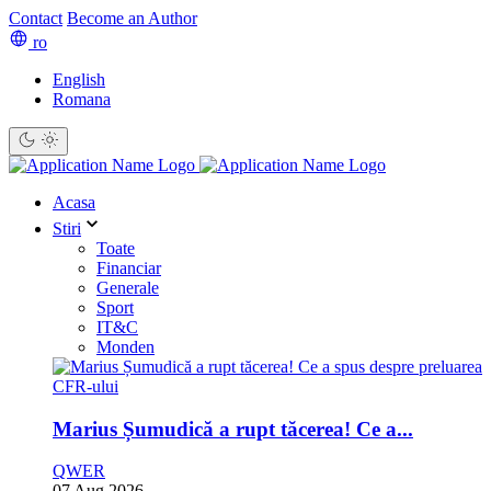
Contact
Become an Author
ro
English
Romana
Acasa
Stiri
Toate
Financiar
Generale
Sport
IT&C
Monden
Marius Șumudică a rupt tăcerea! Ce a...
QWER
07 Aug 2026