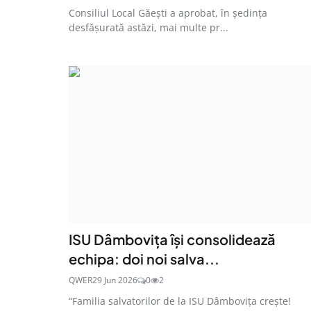
Consiliul Local Găești a aprobat, în ședința
desfășurată astăzi, mai multe pr...
ISU Dâmbovița își consolidează
echipa: doi noi salva...
QWER
29 Jun 2026
0
2
“Familia salvatorilor de la ISU Dâmbovița crește!