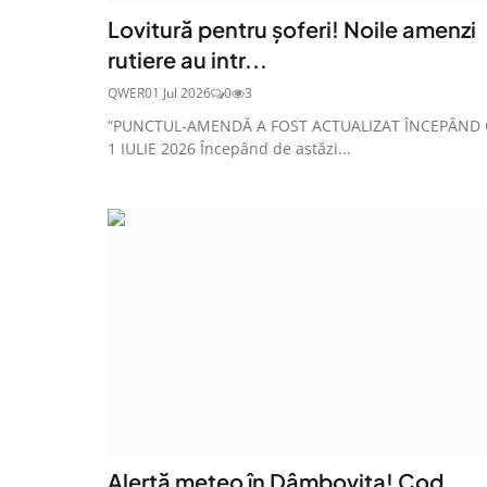
Lovitură pentru șoferi! Noile amenzi
rutiere au intr...
QWER
01 Jul 2026
0
3
“PUNCTUL-AMENDĂ A FOST ACTUALIZAT ÎNCEPÂND
1 IULIE 2026 Începând de astăzi...
Alertă meteo în Dâmbovița! Cod