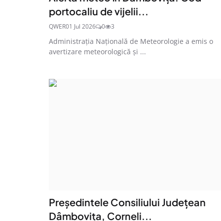
portocaliu de vijelii...
QWER
01 Jul 2026
0
3
Administrația Națională de Meteorologie a emis o
avertizare meteorologică și ...
Președintele Consiliului Județean
Dâmbovița, Corneli...