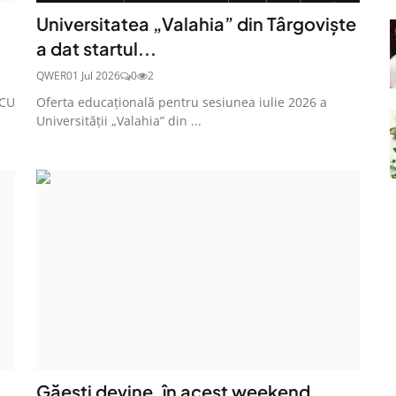
Universitatea „Valahia” din Târgoviște
a dat startul...
QWER
01 Jul 2026
0
2
 CU
Oferta educațională pentru sesiunea iulie 2026 a
Universității „Valahia” din ...
Găești devine, în acest weekend,