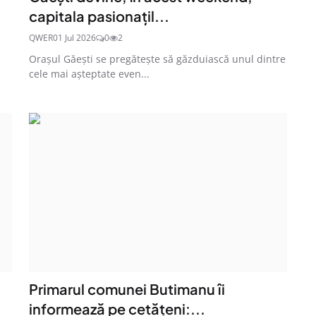
capitala pasionațil...
QWER
01 Jul 2026
0
2
Orașul Găești se pregătește să găzduiască unul dintre
cele mai așteptate even...
Primarul comunei Butimanu îi
informează pe cetățeni:...