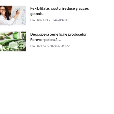
Fexibilitate, costuri reduse și acces
global:...
QWER
07 Oct 2024
0
613
Descoperă beneficiile produselor
Forever pe bază...
QWER
21 Sep 2024
0
522