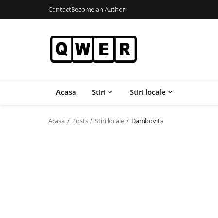
Contact
Become an Author
Acasa
Stiri
Stiri locale
Acasa
Posts
Stiri locale
Dambovita