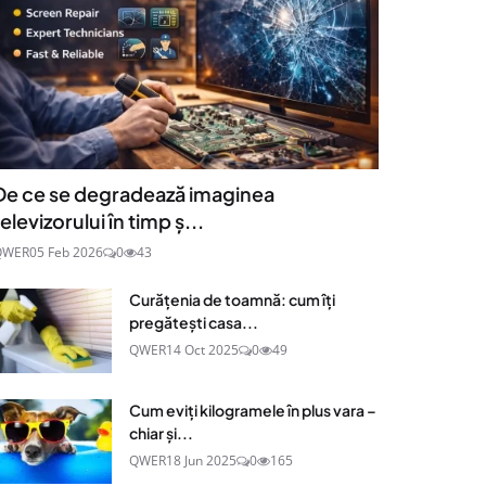
De ce se degradează imaginea
televizorului în timp ș...
QWER
05 Feb 2026
0
43
Curățenia de toamnă: cum îți
pregătești casa...
QWER
14 Oct 2025
0
49
Cum eviți kilogramele în plus vara –
chiar și...
QWER
18 Jun 2025
0
165