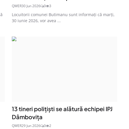
QWER
30 Jun 2026
0
3
lă
Locuitorii comunei Butimanu sunt informați că marți,
30 iunie 2026, vor avea ...
13 tineri polițiști se alătură echipei IPJ
Dâmbovița
QWER
29 Jun 2026
0
2