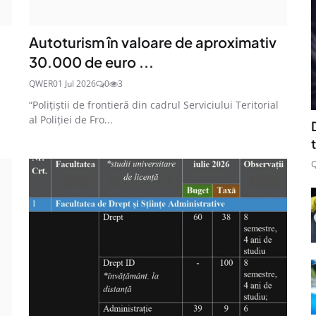
Autoturism în valoare de aproximativ
30.000 de euro ...
QWER
01 Jul 2026
0
3
“Polițiștii de frontieră din cadrul Serviciului Teritorial
al Poliției de Fro...