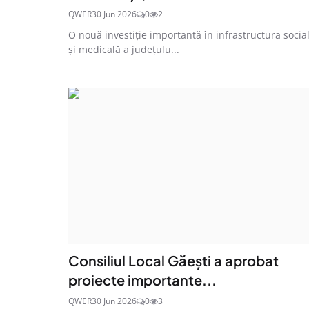
QWER
30 Jun 2026
0
2
O nouă investiție importantă în infrastructura socia
și medicală a județulu...
Consiliul Local Găești a aprobat
proiecte importante...
QWER
30 Jun 2026
0
3