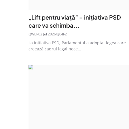
„Lift pentru viață” – inițiativa PSD
care va schimba...
QWER
02 Jul 2026
0
2
La inițiativa PSD, Parlamentul a adoptat legea care
creează cadrul legal nece...