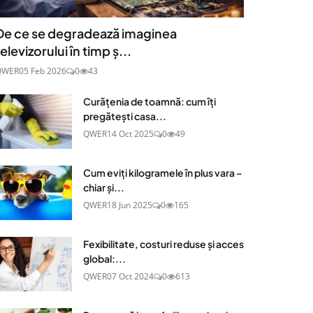
De ce se degradează imaginea
televizorului în timp ș...
QWER
05 Feb 2026
0
43
Curățenia de toamnă: cum îți
pregătești casa...
QWER
14 Oct 2025
0
49
Cum eviți kilogramele în plus vara –
chiar și...
QWER
18 Jun 2025
0
165
Fexibilitate, costuri reduse și acces
global:...
QWER
07 Oct 2024
0
613