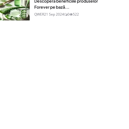
Descoperă beneficiile produselor
Forever pe bază...
QWER
21 Sep 2024
0
522