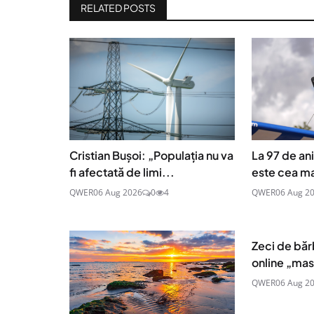
RELATED POSTS
Cristian Bușoi: „Populația nu va
La 97 de an
fi afectată de limi...
este cea mai
QWER
06 Aug 2026
0
4
QWER
06 Aug 2
Zeci de băr
online „masc
QWER
06 Aug 2