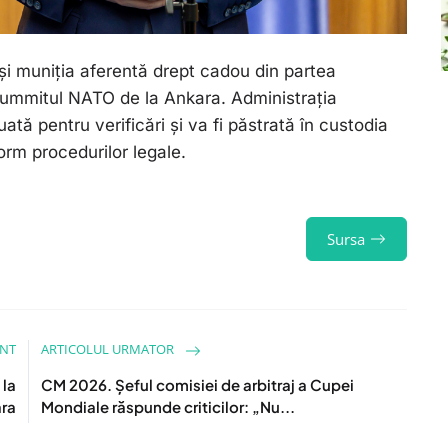
 și muniția aferentă drept cadou din partea
summitul NATO de la Ankara. Administrația
ată pentru verificări și va fi păstrată în custodia
orm procedurilor legale.
Sursa
ENT
ARTICOLUL URMATOR
la
CM 2026. Șeful comisiei de arbitraj a Cupei
ra
Mondiale răspunde criticilor: „Nu...