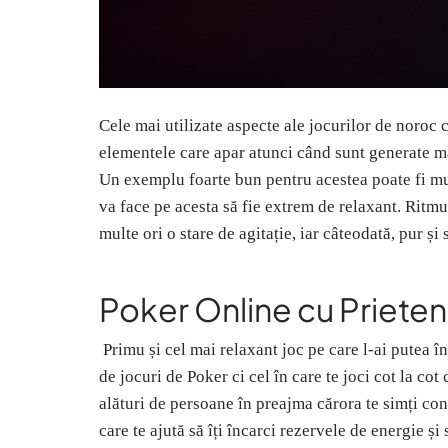
Cele mai utilizate aspecte ale jocurilor de noroc c
elementele care apar atunci când sunt generate ma
Un exemplu foarte bun pentru acestea poate fi muz
va face pe acesta să fie extrem de relaxant. Ritmul
multe ori o stare de agitație, iar câteodată, pur și
Poker Online cu Prieteni
Primu și cel mai relaxant joc pe care l-ai putea î
de jocuri de Poker ci cel în care te joci cot la cot 
alături de persoane în preajma cărora te simți conf
care te ajută să îți încarci rezervele de energie și