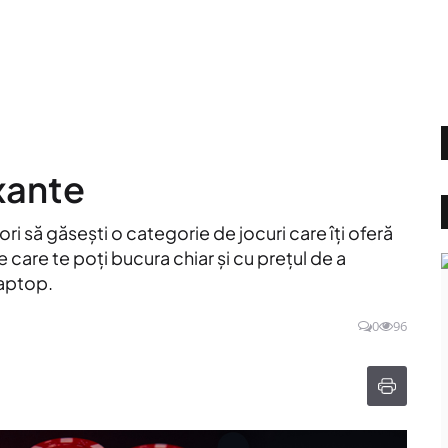
xante
ri să găsești o categorie de jocuri care îți oferă
care te poți bucura chiar și cu prețul de a
laptop.
0
96