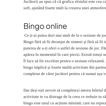
Jucătorii au spus că că grafica slotului este cea ca
soft, ajutând foarte mult la crearea unei atmosfer
Bingo online
Ce ți-ai putea dori mai mult de la o sesiune de jo
Bingo fără să fii deranjat de nimeni și fără să fii
puterea de a-ți oferi o astfel de sesiune de joc. Făr
apărea în momentul în care pierzi. Există totuși u
îl face să fie excelent pentru o sesiune relaxantă
bingo implică și foarte multă activitate din partea
completat de către jucători pentru că numai așa vei
Dar deși ești nevoit să completezi mereu biletul 
activitate te va distrage de la ceea ce trebuie tu s
bingo este unul cu acțiune minimă, care nu reprezi