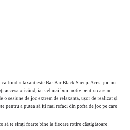
i ca fiind relaxant este Bar Bar Black Sheep. Acest joc nu
poți accesa oricând, iar cel mai bun motiv pentru care ar
de o sesiune de joc extrem de relaxantă, ușor de realizat și
te pentru a putea să îți mai refaci din pofta de joc pe care
e să te simți foarte bine la fiecare rotire câștigătoare.