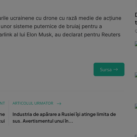
urile ucrainene cu drone cu rază medie de acţiune
a unor sisteme puternice de bruiaj pentru a
arlink al lui Elon Musk, au declarat pentru Reuters
Sursa
ENT
ARTICOLUL URMATOR
âne
Industria de apărare a Rusiei își atinge limita de
cui
sus. Avertismentul unui în...