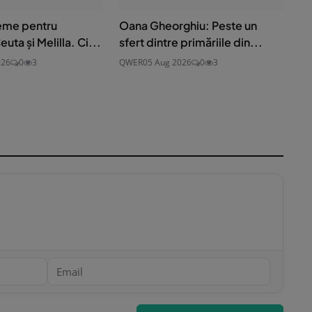
teme pentru
Oana Gheorghiu: Peste un
uta și Melilla. Ci...
sfert dintre primăriile din...
026
0
3
QWER
05 Aug 2026
0
3