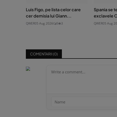
Luis Figo, pe lista celor care
Spania se 
cer demisia lui Giann...
exclavele Ce
QWER
05 Aug 2026
0
3
QWER
05 Aug 2
COMENTARII (
0
)