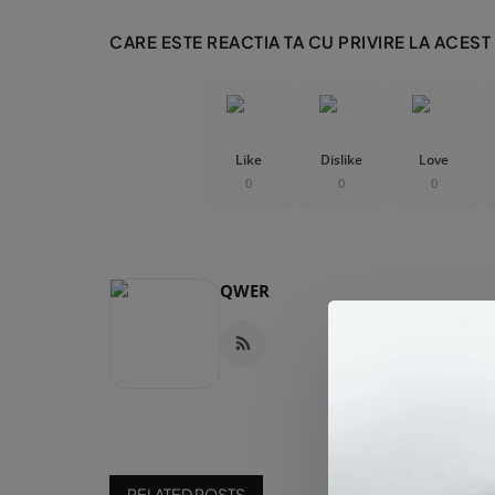
CARE ESTE REACTIA TA CU PRIVIRE LA ACEST
Like
Dislike
Love
0
0
0
QWER
RELATED POSTS