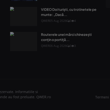
VIDEO Doi turiști, cu trotinetele pe
munte: „Dacă...
QWER
05 Aug 2026
0
4
Routerele unei mărci chinezești
conțin o portiță...
QWER
06 Aug 2026
0
3
zervate. Informatiile si
de unde au fost preluate. QWER.ro
Termeni 