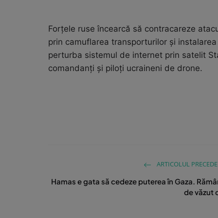
Forţele ruse încearcă să contracareze atac
prin camuflarea transporturilor şi instalare
perturba sistemul de internet prin satelit St
comandanţi şi piloţi ucraineni de drone.
ARTICOLUL PRECED
Hamas e gata să cedeze puterea în Gaza. Răm
de văzut 