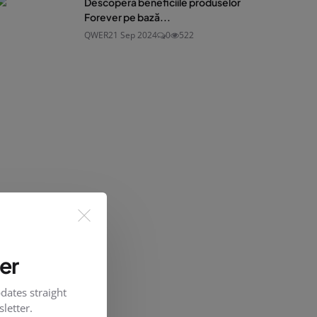
Descoperă beneficiile produselor
Forever pe bază...
QWER
21 Sep 2024
0
522
er
dates straight
letter.