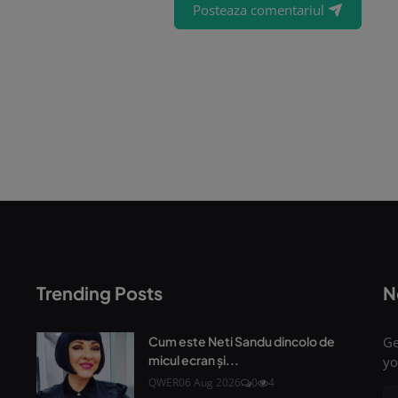
Posteaza comentariul
Trending Posts
N
Cum este Neti Sandu dincolo de
Ge
micul ecran și...
yo
QWER
06 Aug 2026
0
4