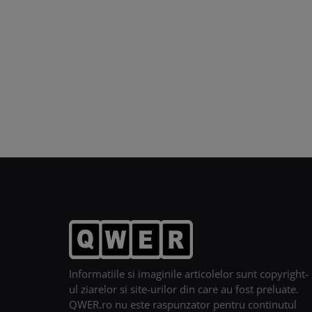
Informatiile si imaginile articolelor sunt copyright-
ul ziarelor si site-urilor din care au fost preluate.
QWER.ro nu este raspunzator pentru continutul