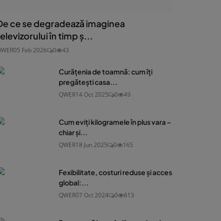
De ce se degradează imaginea
televizorului în timp ș...
QWER
05 Feb 2026
0
43
Curățenia de toamnă: cum îți
pregătești casa...
QWER
14 Oct 2025
0
49
Cum eviți kilogramele în plus vara –
chiar și...
QWER
18 Jun 2025
0
165
Fexibilitate, costuri reduse și acces
global:...
QWER
07 Oct 2024
0
613