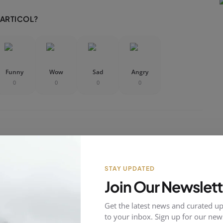
 ARTICOL?
Funny
Wow
Sad
Angry
0
0
0
0
STAY UPDATED
Join Our Newslett
Get the latest news and curated up
to your inbox. Sign up for our news