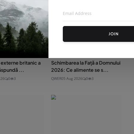
JOIN
 externe britanic a
Schimbarea la Față a Domnului
ăspundă ...
2026: Ce alimente se s...
026
0
3
QWER
05 Aug 2026
0
3