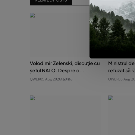
Volodimir Zelenski, discuție cu
Ministrul de
șeful NATO. Despre c...
refuzat să r
QWER
05 Aug 2026
0
3
QWER
05 Aug 2