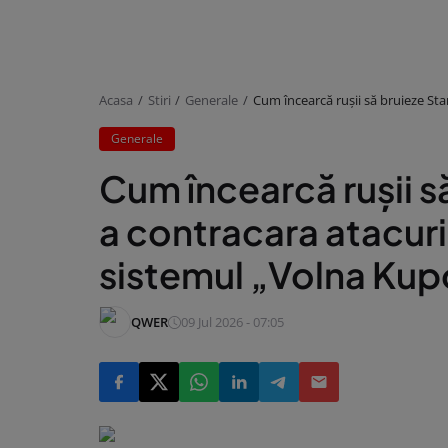
Acasa
Stiri
Generale
Cum încearcă rușii să bruieze Sta
Generale
Cum încearcă rușii s
a contracara atacuri
sistemul „Volna Kup
QWER
09 Jul 2026 - 07:05